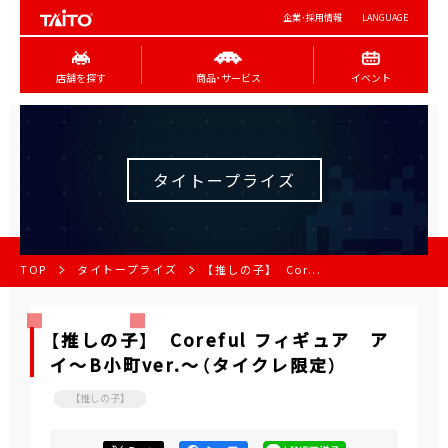
企業･採用情報
LANGUAGE
店舗を探す
商品･サービス
イベント
タイトープライズ
TOP
タイトープライズ
【推しの子】 Cor...
【推しの子】 Coreful フィギュア ア
イ～B小町ver.～（タイクレ限定）
【推しの子】