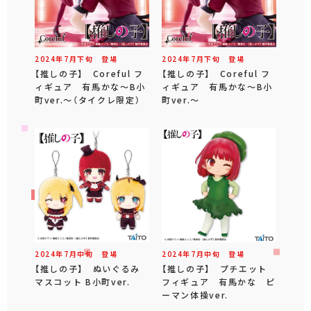
2024年
7
月
下旬
登場
2024年
7
月
下旬
登場
【推しの子】 Coreful フ
【推しの子】 Coreful フ
ィギュア 有馬かな～B小
ィギュア 有馬かな～B小
町ver.～（タイクレ限定）
町ver.～
2024年
7
月
中旬
登場
2024年
7
月
中旬
登場
【推しの子】 ぬいぐるみ
【推しの子】 プチエット
マスコット B小町ver.
フィギュア 有馬かな ピ
ーマン体操ver.