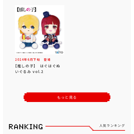
2024年
6
月
下旬
登場
【推しの子】 はぐはぐぬ
いぐるみ vol.2
もっと見る
人気ランキング