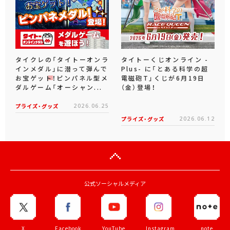
タイクレの「タイトーオンラ
タイトーくじオンライン -
インメダル」に潜って弾んで
Plus- に「とある科学の超
お宝ゲット！ピンパネル型メ
電磁砲T」くじが6月19日
ダルゲーム「オーシャン...
（金）登場！
プライズ・グッズ
2026.06.25
プライズ・グッズ
2026.06.12
公式ソーシャルメディア
X
Facebook
YouTube
Instagram
note