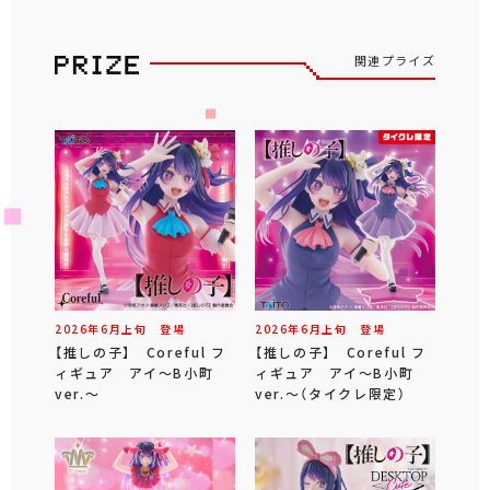
関連プライズ
2026年
6
月
上旬
登場
2026年
6
月
上旬
登場
【推しの子】 Coreful フ
【推しの子】 Coreful フ
ィギュア アイ～B小町
ィギュア アイ～B小町
ver.～
ver.～（タイクレ限定）