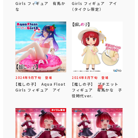
Girls フィギュア 有馬か
Girls フィギュア アイ
な
（タイクレ限定）
2024年
9
月
下旬
登場
2024年
8
月
下旬
登場
【推しの子】 Aqua Float
【推しの子】 プチエット
Girls フィギュア アイ
フィギュア 有馬かな 子
役時代ver.