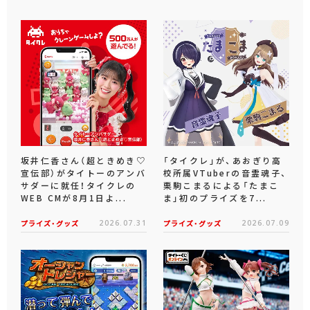
坂井仁香さん（超ときめき♡
「タイクレ」が、あおぎり高
宣伝部）がタイトーのアンバ
校所属VTuberの音霊魂子、
サダーに就任！タイクレの
栗駒こまるによる「たまこ
WEB CMが8月1日よ...
ま」初のプライズを7...
プライズ・グッズ
2026.07.31
プライズ・グッズ
2026.07.09