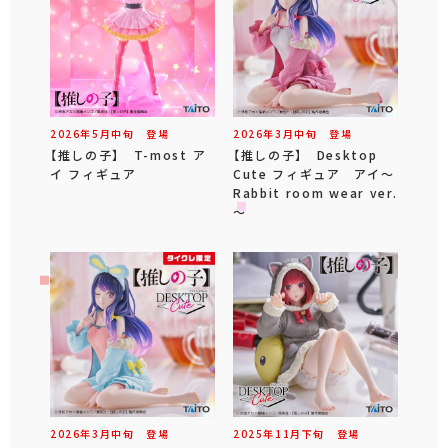
2026年
5
月
中旬
登場
2026年
3
月
中旬
登場
【推しの子】 T-most ア
【推しの子】 Desktop
イ フィギュア
Cute フィギュア アイ～
Rabbit room wear ver.
～
2026年
3
月
中旬
登場
2025年
11
月
下旬
登場