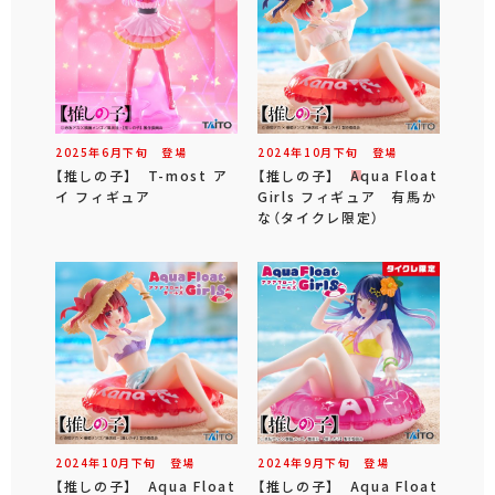
2025年
6
月
下旬
登場
2024年
10
月
下旬
登場
【推しの子】 T-most ア
【推しの子】 Aqua Float
イ フィギュア
Girls フィギュア 有馬か
な（タイクレ限定）
2024年
10
月
下旬
登場
2024年
9
月
下旬
登場
【推しの子】 Aqua Float
【推しの子】 Aqua Float