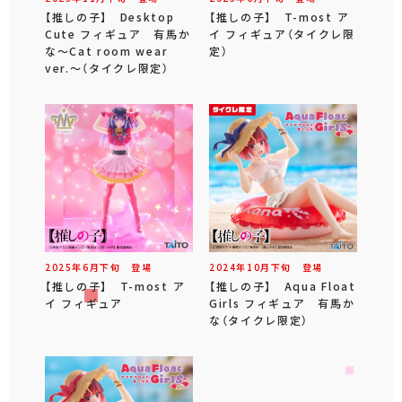
【推しの子】 Desktop
【推しの子】 T-most ア
Cute フィギュア 有馬か
イ フィギュア（タイクレ限
な～Cat room wear
定）
ver.～（タイクレ限定）
2025年
6
月
下旬
登場
2024年
10
月
下旬
登場
【推しの子】 T-most ア
【推しの子】 Aqua Float
イ フィギュア
Girls フィギュア 有馬か
な（タイクレ限定）