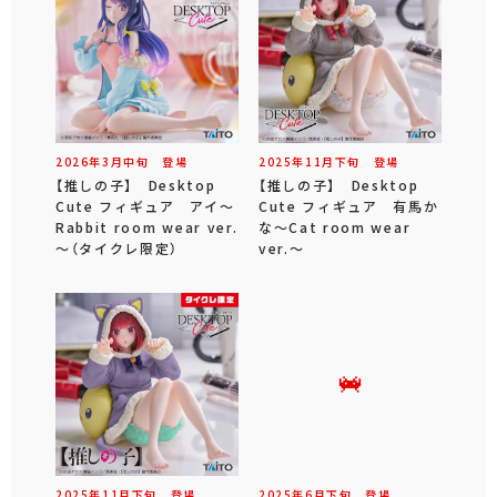
2026年
3
月
中旬
登場
2025年
11
月
下旬
登場
【推しの子】 Desktop
【推しの子】 Desktop
Cute フィギュア アイ～
Cute フィギュア 有馬か
Rabbit room wear ver.
な～Cat room wear
～（タイクレ限定）
ver.～
2025年
11
月
下旬
登場
2025年
6
月
下旬
登場