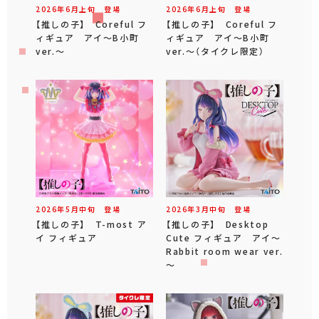
2026年
6
月
上旬
登場
2026年
6
月
上旬
登場
【推しの子】 Coreful フ
【推しの子】 Coreful フ
ィギュア アイ～B小町
ィギュア アイ～B小町
ver.～
ver.～（タイクレ限定）
2026年
5
月
中旬
登場
2026年
3
月
中旬
登場
【推しの子】 T-most ア
【推しの子】 Desktop
イ フィギュア
Cute フィギュア アイ～
Rabbit room wear ver.
～