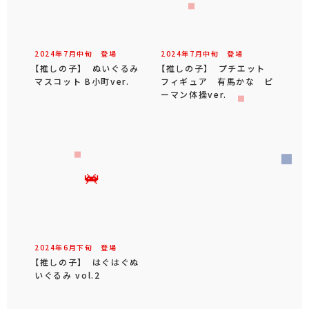
2024年
7
月
中旬
登場
2024年
7
月
中旬
登場
【推しの子】 ぬいぐるみ
【推しの子】 プチエット
マスコット B小町ver.
フィギュア 有馬かな ピ
ーマン体操ver.
2024年
6
月
下旬
登場
【推しの子】 はぐはぐぬ
いぐるみ vol.2