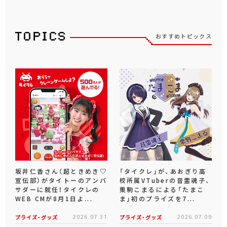
おすすめトピックス
坂井仁香さん（超ときめき♡
「タイクレ」が、あおぎり高
宣伝部）がタイトーのアンバ
校所属VTuberの音霊魂子、
サダーに就任！タイクレの
栗駒こまるによる「たまこ
WEB CMが8月1日よ...
ま」初のプライズを7...
プライズ・グッズ
2026.07.31
プライズ・グッズ
2026.07.09