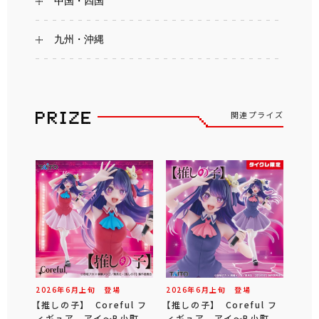
中国・四国
九州・沖縄
関連プライズ
2026年
6
月
上旬
登場
2026年
6
月
上旬
登場
【推しの子】 Coreful フ
【推しの子】 Coreful フ
ィギュア アイ～B小町
ィギュア アイ～B小町