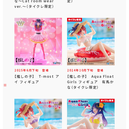
な～Cat room wear
定）
ver.～（タイクレ限定）
2025年
6
月
下旬
登場
2024年
10
月
下旬
登場
【推しの子】 T-most ア
【推しの子】 Aqua Float
イ フィギュア
Girls フィギュア 有馬か
な（タイクレ限定）