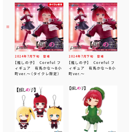
2024年
7
月
下旬
登場
2024年
7
月
下旬
登場
【推しの子】 Coreful フ
【推しの子】 Coreful フ
ィギュア 有馬かな～B小
ィギュア 有馬かな～B小
町ver.～（タイクレ限定）
町ver.～