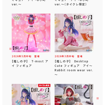
ver.～
ver.～（タイクレ限定）
2026年
5
月
中旬
登場
2026年
3
月
中旬
登場
【推しの子】 T-most ア
【推しの子】 Desktop
イ フィギュア
Cute フィギュア アイ～
Rabbit room wear ver.
～