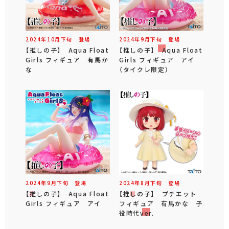
2024年
10
月
下旬
登場
2024年
9
月
下旬
登場
【推しの子】 Aqua Float
【推しの子】 Aqua Float
Girls フィギュア 有馬か
Girls フィギュア アイ
な
（タイクレ限定）
2024年
9
月
下旬
登場
2024年
8
月
下旬
登場
【推しの子】 Aqua Float
【推しの子】 プチエット
Girls フィギュア アイ
フィギュア 有馬かな 子
役時代ver.