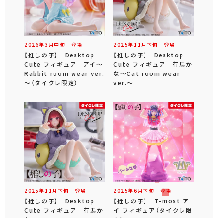
2026年
3
月
中旬
登場
2025年
11
月
下旬
登場
【推しの子】 Desktop
【推しの子】 Desktop
Cute フィギュア アイ～
Cute フィギュア 有馬か
Rabbit room wear ver.
な～Cat room wear
～（タイクレ限定）
ver.～
2025年
11
月
下旬
登場
2025年
6
月
下旬
登場
【推しの子】 Desktop
【推しの子】 T-most ア
Cute フィギュア 有馬か
イ フィギュア（タイクレ限