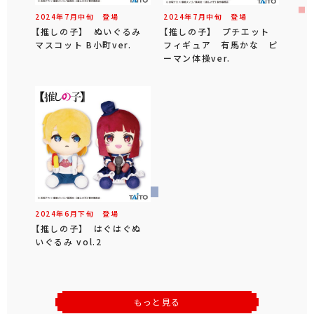
2024年
7
月
中旬
登場
2024年
7
月
中旬
登場
【推しの子】 ぬいぐるみ
【推しの子】 プチエット
マスコット B小町ver.
フィギュア 有馬かな ピ
ーマン体操ver.
2024年
6
月
下旬
登場
【推しの子】 はぐはぐぬ
いぐるみ vol.2
もっと見る