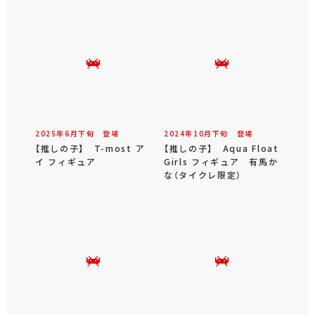
2025年
6
月
下旬
登場
2024年
10
月
下旬
登場
【推しの子】 T-most ア
【推しの子】 Aqua Float
イ フィギュア
Girls フィギュア 有馬か
な（タイクレ限定）