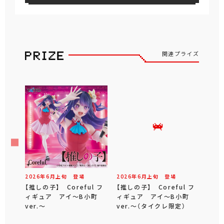
関連プライズ
2026年
6
月
上旬
登場
2026年
6
月
上旬
登場
【推しの子】 Coreful フ
【推しの子】 Coreful フ
ィギュア アイ～B小町
ィギュア アイ～B小町
ver.～
ver.～（タイクレ限定）