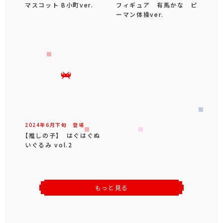
マスコット B小町ver.
フィギュア 有馬かな ピ
ーマン体操ver.
2024年
6
月
下旬
登場
【推しの子】 はぐはぐぬ
いぐるみ vol.2
もっと見る