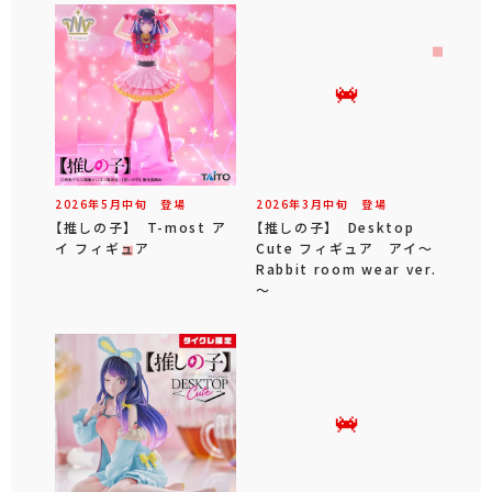
2026年
5
月
中旬
登場
2026年
3
月
中旬
登場
【推しの子】 T-most ア
【推しの子】 Desktop
イ フィギュア
Cute フィギュア アイ～
Rabbit room wear ver.
～