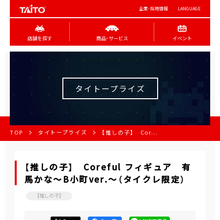
企業･採用情報
LANGUAGE
店舗を探す
商品･サービス
イベント
タイトープライズ
TOP
タイトープライズ
【推しの子】 Cor...
【推しの子】 Coreful フィギュア 有
馬かな～B小町ver.～（タイクレ限定）
【推しの子】