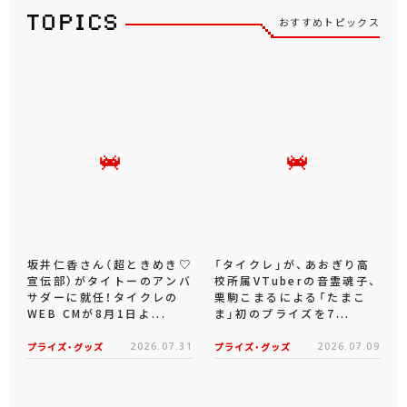
おすすめトピックス
坂井仁香さん（超ときめき♡
「タイクレ」が、あおぎり高
宣伝部）がタイトーのアンバ
校所属VTuberの音霊魂子、
サダーに就任！タイクレの
栗駒こまるによる「たまこ
WEB CMが8月1日よ...
ま」初のプライズを7...
プライズ・グッズ
2026.07.31
プライズ・グッズ
2026.07.09