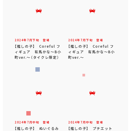
2024年
7
月
下旬
登場
2024年
7
月
下旬
登場
【推しの子】 Coreful フ
【推しの子】 Coreful フ
ィギュア 有馬かな～B小
ィギュア 有馬かな～B小
町ver.～（タイクレ限定）
町ver.～
2024年
7
月
中旬
登場
2024年
7
月
中旬
登場
【推しの子】 ぬいぐるみ
【推しの子】 プチエット