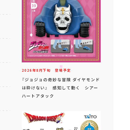
2026年
8
月
下旬
登場予定
『ジョジョの奇妙な冒険 ダイヤモンド
は砕けない』 感知して動く シアー
ハートアタック