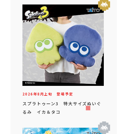
2026年
8
月
上旬
登場予定
スプラトゥーン3 特大サイズぬいぐ
るみ イカ＆タコ