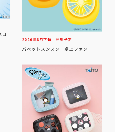
スコ
2026年
8
月
下旬
登場予定
パペットスンスン 卓上ファン