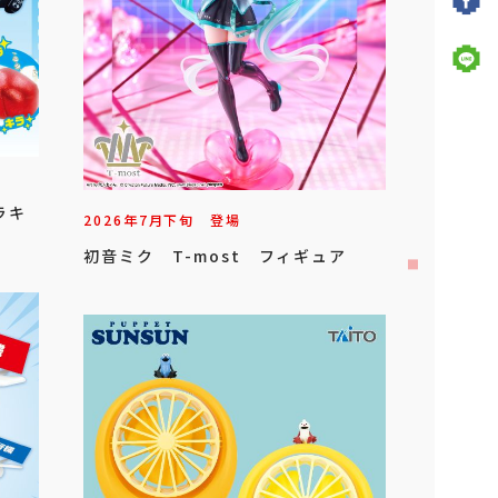
ラキ
2026年
7
月
下旬
登場
初音ミク T-most フィギュア