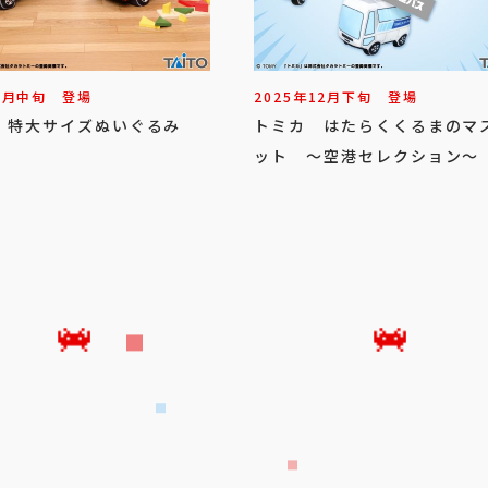
1
月
中旬
登場
2025年
12
月
下旬
登場
 特大サイズぬいぐるみ
トミカ はたらくくるまのマ
ット ～空港セレクション～