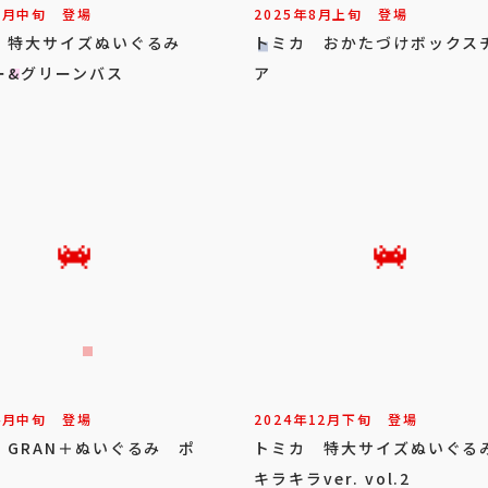
9
月
中旬
登場
2025年
8
月
上旬
登場
 特大サイズぬいぐるみ
トミカ おかたづけボックス
ー&グリーンバス
ア
4
月
中旬
登場
2024年
12
月
下旬
登場
 GRAN＋ぬいぐるみ ポ
トミカ 特大サイズぬいぐ
キラキラver. vol.2