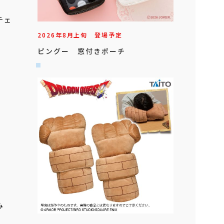
チェ
2026年
8
月
上旬
登場予定
ピングー 窓付きポーチ
るみ