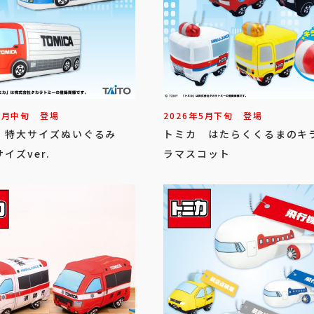
6
月
中旬
登場
2026年
5
月
下旬
登場
 特大サイズぬいぐるみ
トミカ はたらくくるまのキ
イズver.
ラマスコット