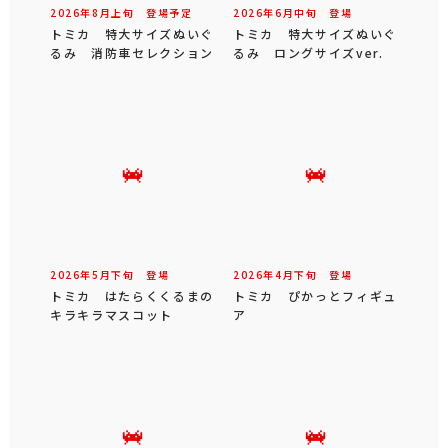
2026年
8
月
上旬
登場予定
2026年
6
月
中旬
登場
トミカ 特大サイズぬいぐ
トミカ 特大サイズぬいぐ
るみ 消防車セレクション
るみ ロングサイズver.
2026年
5
月
下旬
登場
2026年
4
月
下旬
登場
トミカ はたらくくるまの
トミカ ぴかっとフィギュ
キラキラマスコット
ア