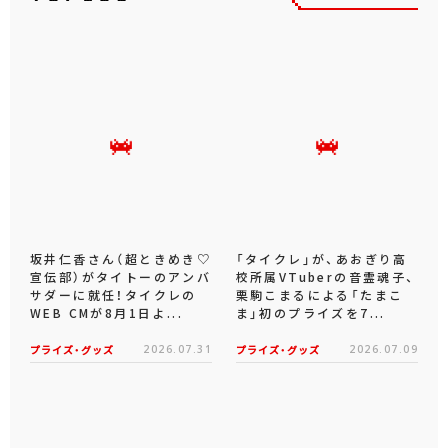
坂井仁香さん（超ときめき♡
「タイクレ」が、あおぎり高
宣伝部）がタイトーのアンバ
校所属VTuberの音霊魂子、
サダーに就任！タイクレの
栗駒こまるによる「たまこ
WEB CMが8月1日よ...
ま」初のプライズを7...
プライズ・グッズ
2026.07.31
プライズ・グッズ
2026.07.09