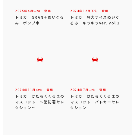
2025年
4
月
中旬
登場
2024年
12
月
下旬
登場
トミカ GRAN＋ぬいぐる
トミカ 特大サイズぬいぐ
み ポンプ車
るみ キラキラver. vol.2
2024年
11
月
中旬
登場
2024年
7
月
中旬
登場
トミカ はたらくくるまの
トミカ はたらくくるまの
マスコット ～消防署セレ
マスコット パトカーセレ
クション～
クション