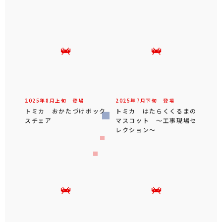
2025年
8
月
上旬
登場
2025年
7
月
下旬
登場
トミカ おかたづけボック
トミカ はたらくくるまの
スチェア
マスコット ～工事現場セ
レクション～