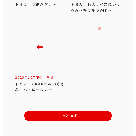
トミカ 収納バケット
トミカ 特大サイズぬいぐ
るみ～キラキラver.～
2023年
10
月
下旬
登場
トミカ GRAN＋ぬいぐる
み パトロールカー
もっと見る