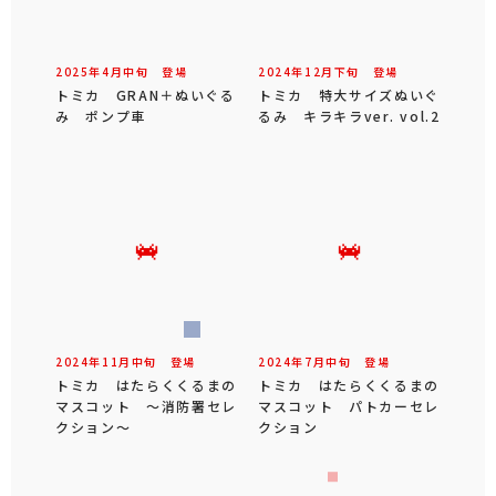
2025年
4
月
中旬
登場
2024年
12
月
下旬
登場
トミカ GRAN＋ぬいぐる
トミカ 特大サイズぬいぐ
み ポンプ車
るみ キラキラver. vol.2
2024年
11
月
中旬
登場
2024年
7
月
中旬
登場
トミカ はたらくくるまの
トミカ はたらくくるまの
マスコット ～消防署セレ
マスコット パトカーセレ
クション～
クション