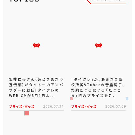
坂井仁香さん（超ときめき♡
「タイクレ」が、あおぎり高
宣伝部）がタイトーのアンバ
校所属VTuberの音霊魂子、
サダーに就任！タイクレの
栗駒こまるによる「たまこ
WEB CMが8月1日よ...
ま」初のプライズを7...
プライズ・グッズ
2026.07.31
プライズ・グッズ
2026.07.09