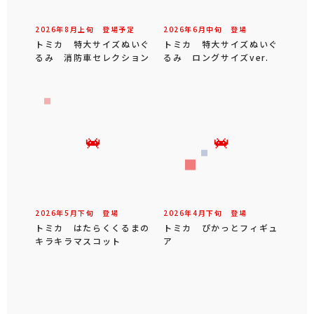
2026年
8
月
上旬
登場予定
2026年
6
月
中旬
登場
トミカ 特大サイズぬいぐ
トミカ 特大サイズぬいぐ
るみ 消防車セレクション
るみ ロングサイズver.
2026年
5
月
下旬
登場
2026年
4
月
下旬
登場
トミカ はたらくくるまの
トミカ ぴかっとフィギュ
キラキラマスコット
ア