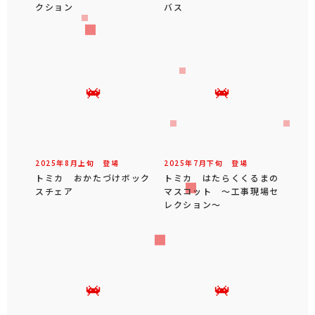
クション
バス
2025年
8
月
上旬
登場
2025年
7
月
下旬
登場
トミカ おかたづけボック
トミカ はたらくくるまの
スチェア
マスコット ～工事現場セ
レクション～