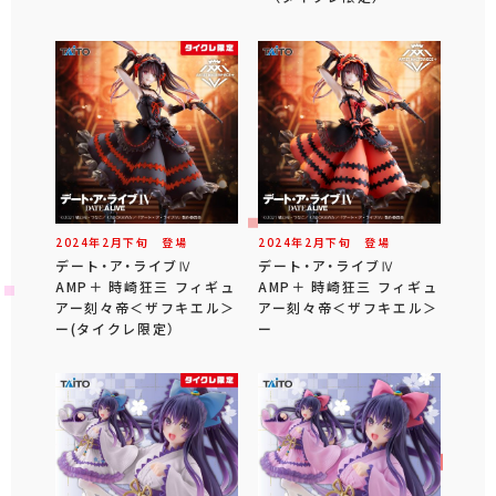
2024年
2
月
下旬
登場
2024年
2
月
下旬
登場
デート・ア・ライブⅣ
デート・ア・ライブⅣ
AMP＋ 時崎狂三 フィギュ
AMP＋ 時崎狂三 フィギュ
アー刻々帝＜ザフキエル＞
アー刻々帝＜ザフキエル＞
ー(タイクレ限定）
ー