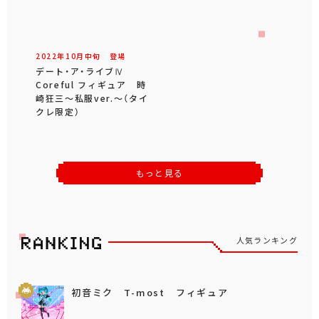
2022年
10
月
中旬
登場
デート・ア・ライブⅣ
Coreful フィギュア 時
崎狂三～私服ver.～（タイ
クレ限定）
もっと見る
人気ランキング
初音ミク T-most フィギュア