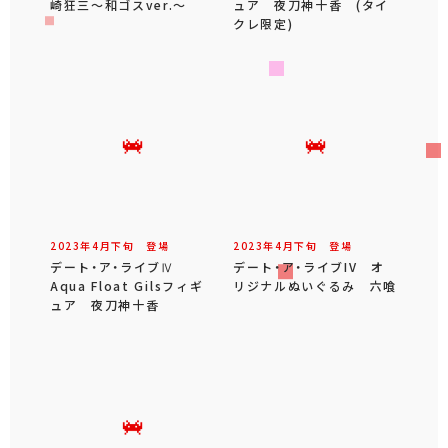
崎狂三～和ゴスver.～
ュア 夜刀神十香 (タイ
クレ限定)
2023年
4
月
下旬
登場
2023年
4
月
下旬
登場
デート・ア・ライブⅣ
デート・ア・ライブIV オ
Aqua Float Gilsフィギ
リジナルぬいぐるみ 六喰
ュア 夜刀神十香