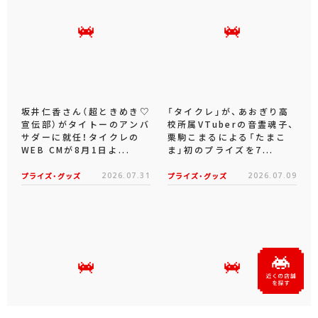
坂井仁香さん（超ときめき♡
「タイクレ」が、あおぎり高
宣伝部）がタイトーのアンバ
校所属VTuberの音霊魂子、
サダーに就任！タイクレの
栗駒こまるによる「たまこ
WEB CMが8月1日よ...
ま」初のプライズを7...
プライズ・グッズ
2026.07.31
プライズ・グッズ
2026.07.09