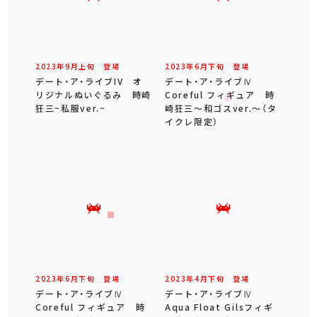
2023年
9
月
上旬
登場
2023年
6
月
下旬
登場
デート・ア・ライブIV オ
デート・ア・ライブⅣ
リジナルぬいぐるみ 時崎
Coreful フィギュア 時
狂三~私服ver.~
崎狂三～和ゴスver.～（タ
イクレ限定）
2023年
6
月
下旬
登場
2023年
4
月
下旬
登場
デート・ア・ライブⅣ
デート・ア・ライブⅣ
Coreful フィギュア 時
Aqua Float Gilsフィギ