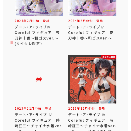
2024年
2
月
中旬
登場
2024年
2
月
中旬
登場
デート・ア・ライブⅣ
デート・ア・ライブⅣ
Coreful フィギュア 夜
Coreful フィギュア 夜
刀神十香～和ゴスver.～
刀神十香～和ゴスver.～
(タイクレ限定）
2023年
11
月
中旬
登場
2023年
11
月
中旬
登場
デート・ア・ライブ Ⅳ
デート・ア・ライブ Ⅳ
Coreful フィギュア 時
Coreful フィギュア 時
崎狂三～チャイナ水着ver.
崎狂三～チャイナ水着ver.