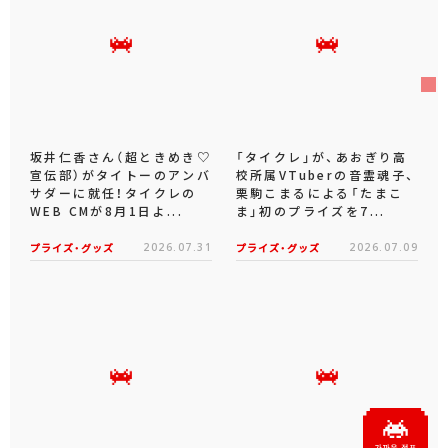
坂井仁香さん（超ときめき♡
「タイクレ」が、あおぎり高
宣伝部）がタイトーのアンバ
校所属VTuberの音霊魂子、
サダーに就任！タイクレの
栗駒こまるによる「たまこ
WEB CMが8月1日よ...
ま」初のプライズを7...
プライズ・グッズ
2026.07.31
プライズ・グッズ
2026.07.09