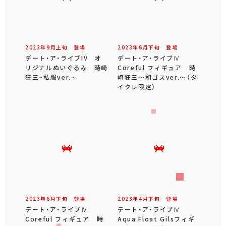
2023年
9
月
上旬
登場
2023年
6
月
下旬
登場
デート・ア・ライブIV オ
デート・ア・ライブⅣ
リジナルぬいぐるみ 時崎
Coreful フィギュア 時
狂三~私服ver.~
崎狂三～和ゴスver.～（タ
イクレ限定）
2023年
6
月
下旬
登場
2023年
4
月
下旬
登場
デート・ア・ライブⅣ
デート・ア・ライブⅣ
Coreful フィギュア 時
Aqua Float Gilsフィギ