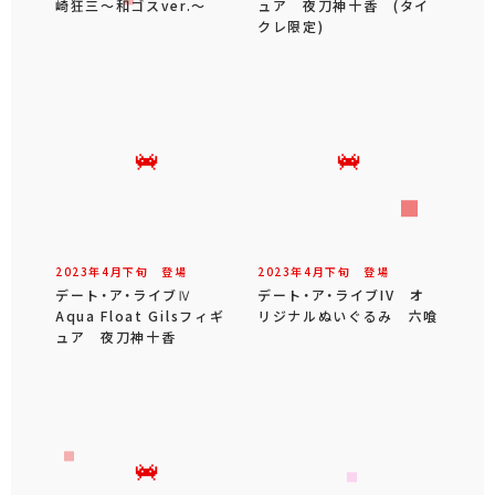
崎狂三～和ゴスver.～
ュア 夜刀神十香 (タイ
クレ限定)
2023年
4
月
下旬
登場
2023年
4
月
下旬
登場
デート・ア・ライブⅣ
デート・ア・ライブIV オ
Aqua Float Gilsフィギ
リジナルぬいぐるみ 六喰
ュア 夜刀神十香