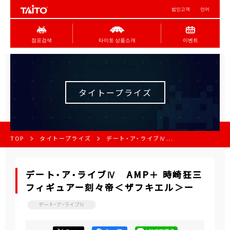
법인고객
언어
점포검색
타이토 상품소개
이벤트
タイトープライズ
TOP
タイトープライズ
デート・ア・ライブⅣ...
デート・ア・ライブⅣ AMP＋ 時崎狂三
フィギュアー刻々帝＜ザフキエル＞ー
デート・ア・ライブⅣ