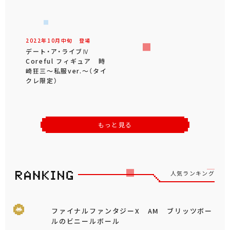
2022年
10
月
中旬
登場
デート・ア・ライブⅣ
Coreful フィギュア 時
崎狂三～私服ver.～（タイ
クレ限定）
もっと見る
人気ランキング
ファイナルファンタジーX AM ブリッツボー
ルのビニールボール