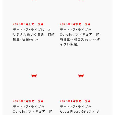
2023年
9
月
上旬
登場
2023年
6
月
下旬
登場
デート・ア・ライブIV オ
デート・ア・ライブⅣ
リジナルぬいぐるみ 時崎
Coreful フィギュア 時
狂三~私服ver.~
崎狂三～和ゴスver.～（タ
イクレ限定）
2023年
6
月
下旬
登場
2023年
4
月
下旬
登場
デート・ア・ライブⅣ
デート・ア・ライブⅣ
Coreful フィギュア 時
Aqua Float Gilsフィギ