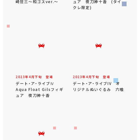
崎狂三～和ゴスver.～
ュア 夜刀神十香 (タイ
クレ限定)
2023年
4
月
下旬
登場
2023年
4
月
下旬
登場
デート・ア・ライブⅣ
デート・ア・ライブIV オ
Aqua Float Gilsフィギ
リジナルぬいぐるみ 六喰
ュア 夜刀神十香