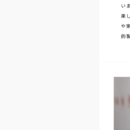
い
楽
や
的