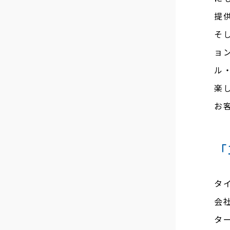
提
そ
ョ
ル
楽
お
「
タ
会
タ