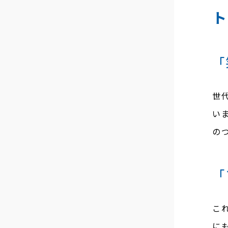
「
世
い
の
「
こ
に