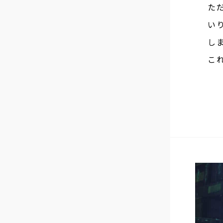
た
い
し
こ