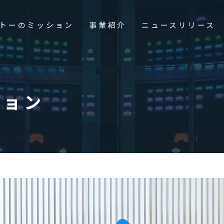
トーのミッション
事業紹介
ニュースリリース
ション
せ
採用情報
アルバイト募集
ーズメント施設事業
メ施設事業
電子公告
開発事業