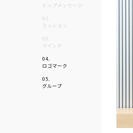
トップメッセージ
沿革
マーチ
アクセス
オンラ
ミッション
会社案内（PDF）
テクニ
マインド
ニュースリリース
ロゴマーク
グループ