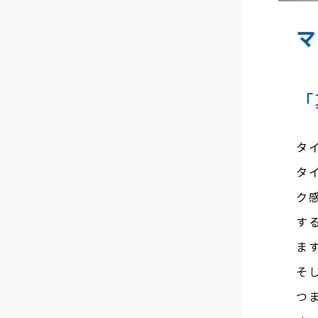
「
タ
タ
ク
す
ま
そ
つ