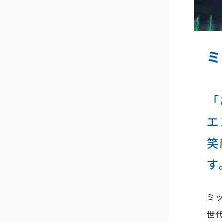
「
エ
笑
す
ミ
世