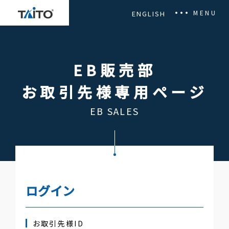
MENU
ENGLISH
タイトーのミッション
企業情報
EB販売部
事業紹介
ニュースリリース
お取引先様専用ページ
採用情報
アルバイト募集
EB SALES
電子公告
健康経営
カスハラ対応方針
プライバシーポリシー
ログイン
利用規約
お取引先様ID
お問い合わせ