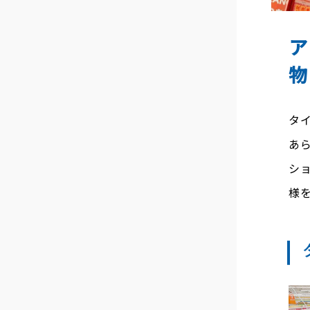
タ
あ
シ
様