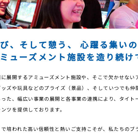
健康経営
ャンダイジング事業
カスハラ対応方針
インビジネス事業
カルサポート事業
プライバシーポリシー
遊び、そして憩う、
心躍る集いの
利用規約
アミューズメント施設を造り続け
国に展開するアミューズメント施設や、そこで欠かせない
グッズや玩具などのプライズ（景品）、そしていつでも仲
いった、幅広い事業の展開と各事業の連携により、タイト
テンツを提供しております。
こで培われた高い信頼性と熱いご支持こそが、私たちのブ