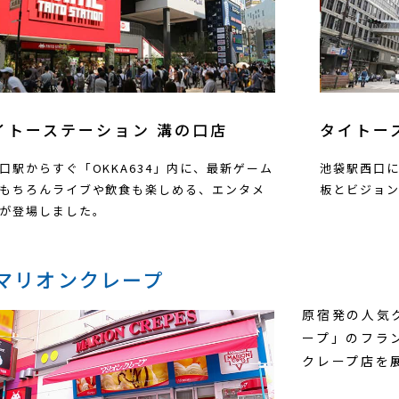
イトーステーション 溝の口店
タイトー
口駅からすぐ「OKKA634」内に、最新ゲーム
池袋駅西口
もちろんライブや飲食も楽しめる、エンタメ
板とビジョ
が登場しました。
マリオンクレープ
原宿発の人気
ープ」のフラ
クレープ店を