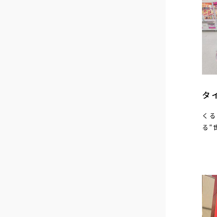
タ
くる
る“