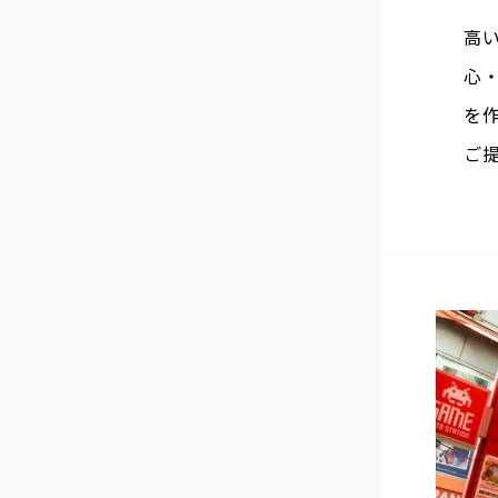
高
心
を
ご