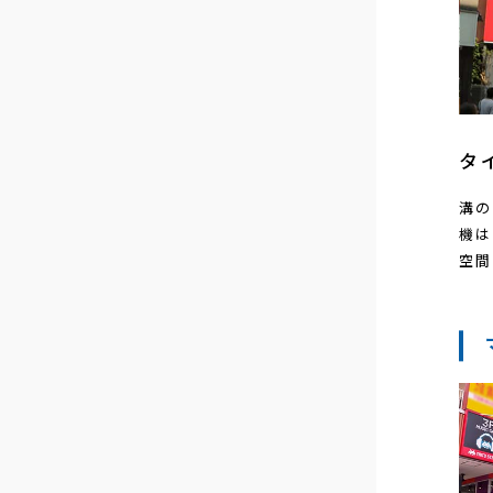
タ
溝の
機は
空間