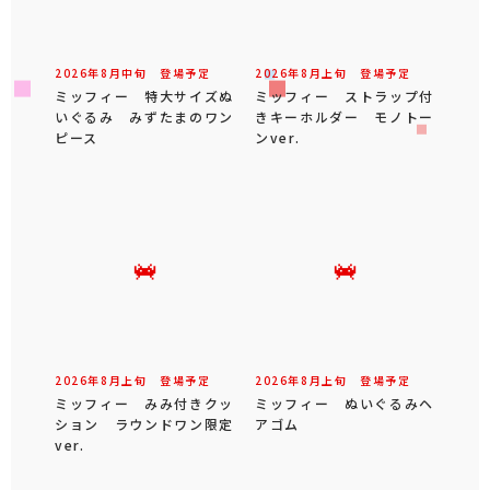
2026年
8
月
中旬
登場予定
2026年
8
月
上旬
登場予定
ミッフィー 特大サイズぬ
ミッフィー ストラップ付
いぐるみ みずたまのワン
きキーホルダー モノトー
ピース
ンver.
2026年
8
月
上旬
登場予定
2026年
8
月
上旬
登場予定
ミッフィー みみ付きクッ
ミッフィー ぬいぐるみヘ
ション ラウンドワン限定
アゴム
ver.