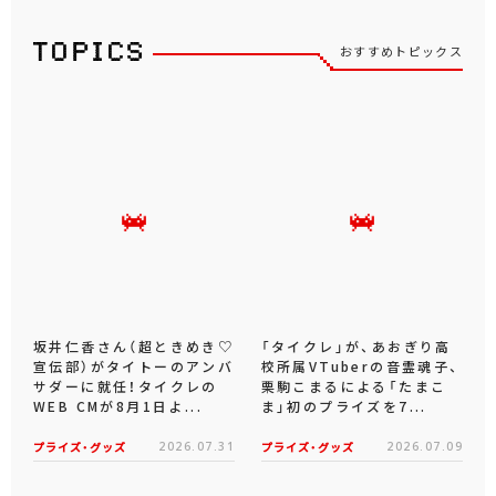
おすすめトピックス
坂井仁香さん（超ときめき♡
「タイクレ」が、あおぎり高
宣伝部）がタイトーのアンバ
校所属VTuberの音霊魂子、
サダーに就任！タイクレの
栗駒こまるによる「たまこ
WEB CMが8月1日よ...
ま」初のプライズを7...
プライズ・グッズ
2026.07.31
プライズ・グッズ
2026.07.09