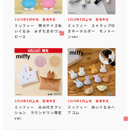
2026年
8
月
中旬
登場予定
2026年
8
月
上旬
登場予定
ミッフィー 特大サイズぬ
ミッフィー ストラップ付
いぐるみ みずたまのワン
きキーホルダー モノトー
ピース
ンver.
2026年
8
月
上旬
登場予定
2026年
8
月
上旬
登場予定
ミッフィー みみ付きクッ
ミッフィー ぬいぐるみヘ
ション ラウンドワン限定
アゴム
ver.