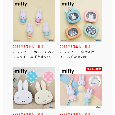
2026年
7
月
中旬
登場
2026年
7
月
上旬
登場
ミッフィー ぬいぐるみマ
ミッフィー 窓付きポー
スコット みずたまver.
チ みずたまver.
2026年
7
月
上旬
登場
2026年
7
月
上旬
登場