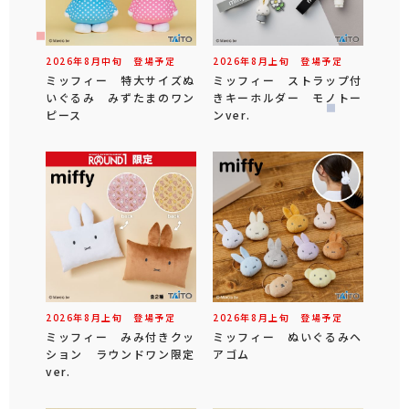
2026年
8
月
中旬
登場予定
2026年
8
月
上旬
登場予定
ミッフィー 特大サイズぬ
ミッフィー ストラップ付
いぐるみ みずたまのワン
きキーホルダー モノトー
ピース
ンver.
2026年
8
月
上旬
登場予定
2026年
8
月
上旬
登場予定
ミッフィー みみ付きクッ
ミッフィー ぬいぐるみヘ
ション ラウンドワン限定
アゴム
ver.