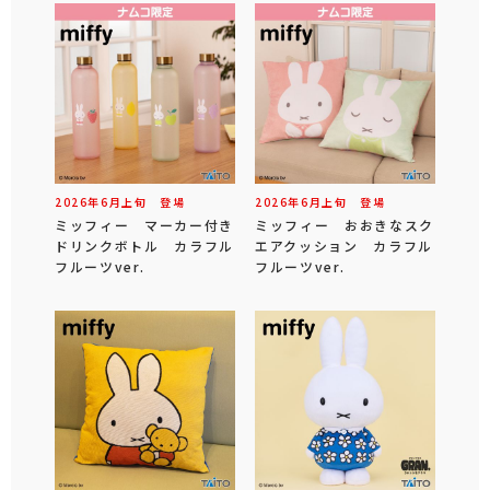
2026年
6
月
上旬
登場
2026年
6
月
上旬
登場
ミッフィー マーカー付き
ミッフィー おおきなスク
ドリンクボトル カラフル
エアクッション カラフル
フルーツver.
フルーツver.