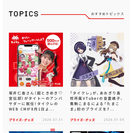
おすすめトピックス
坂井仁香さん（超ときめき♡
「タイクレ」が、あおぎり高
宣伝部）がタイトーのアンバ
校所属VTuberの音霊魂子、
サダーに就任！タイクレの
栗駒こまるによる「たまこ
WEB CMが8月1日よ...
ま」初のプライズを7...
プライズ・グッズ
2026.07.31
プライズ・グッズ
2026.07.09