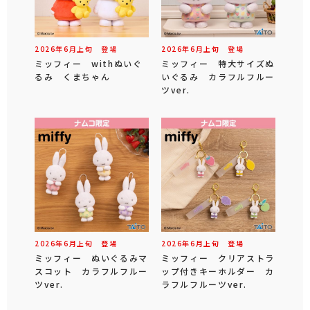
2026年
6
月
上旬
登場
2026年
6
月
上旬
登場
ミッフィー withぬいぐ
ミッフィー 特大サイズぬ
るみ くまちゃん
いぐるみ カラフルフルー
ツver.
2026年
6
月
上旬
登場
2026年
6
月
上旬
登場
ミッフィー ぬいぐるみマ
ミッフィー クリアストラ
スコット カラフルフルー
ップ付きキーホルダー カ
ツver.
ラフルフルーツver.