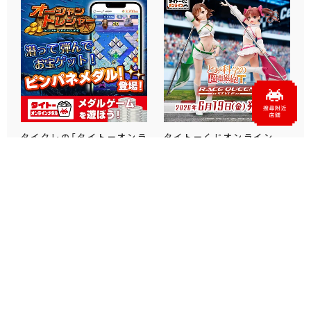
タイクレの「タイトーオンラ
タイトーくじオンライン -
インメダル」に潜って弾んで
Plus- に「とある科学の超
お宝ゲット！ピンパネル型メ
電磁砲T」くじが6月19日
ダルゲーム「オーシャン...
（金）登場！
プライズ・グッズ
2026.06.25
プライズ・グッズ
2026.06.12
官方SNS