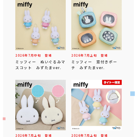
2026年
7
月
中旬
登場
2026年
7
月
上旬
登場
ミッフィー ぬいぐるみマ
ミッフィー 窓付きポー
スコット みずたまver.
チ みずたまver.
2026年
7
月
上旬
登場
2026年
7
月
上旬
登場