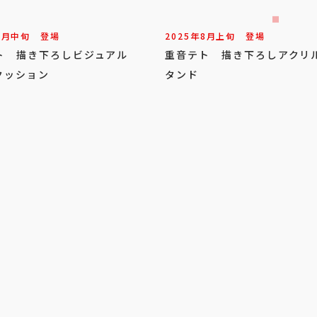
9
月
中旬
登場
2025年
8
月
上旬
登場
ト 描き下ろしビジュアル
重音テト 描き下ろしアクリ
クッション
タンド