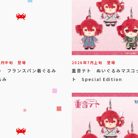
7
月
中旬
登場
2026年
7
月
上旬
登場
ト フランスパン着ぐるみ
重音テト ぬいぐるみマスコ
るみ
ト Special Edition