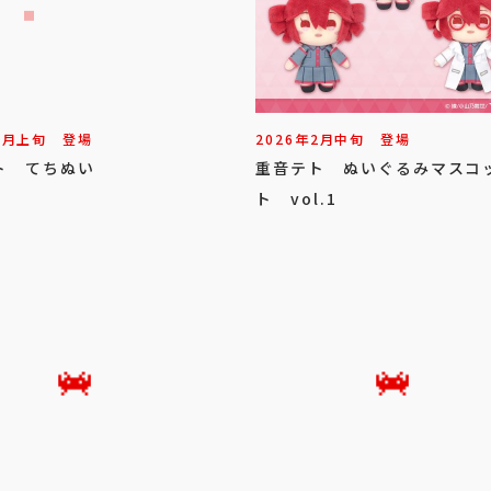
5
月
上旬
登場
2026年
2
月
中旬
登場
ト てちぬい
重音テト ぬいぐるみマスコ
ト vol.1