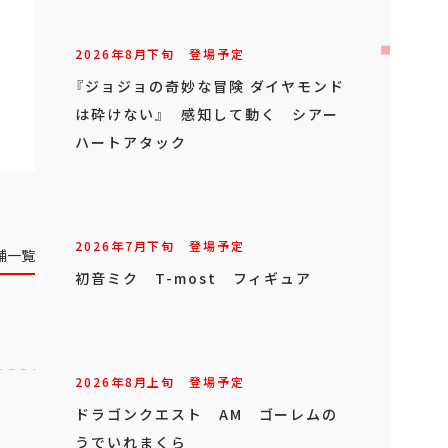
2026年
8
月
下旬
登場予定
『ジョジョの奇妙な冒険 ダイヤモンド
は砕けない』 感知して動く シアー
ハートアタック
2026年
7
月
下旬
登場予定
舗一覧
初音ミク T-most フィギュア
2026年
8
月
上旬
登場予定
ドラゴンクエスト AM ゴーレムの
うでいれまくら