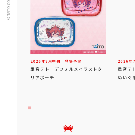
© TAITO CORPORATION
2026年
8
月
中旬
登場予定
2026年
重音テト デフォルメイラストク
重音テ
リアポーチ
ぬいぐ