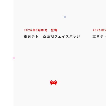
2026年
6
月
中旬
登場
2026年
重音テト 百面相フェイスバッジ
重音テ