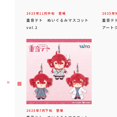
2025年
11
月
中旬
登場
2025年
重音テト ぬいぐるみマスコット
重音テ
vol.2
アート
2025年
7
月
下旬
登場