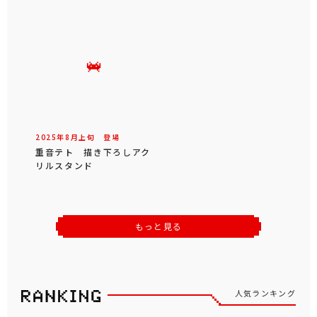
2025年
8
月
上旬
登場
重音テト 描き下ろしアク
リルスタンド
もっと見る
人気ランキング