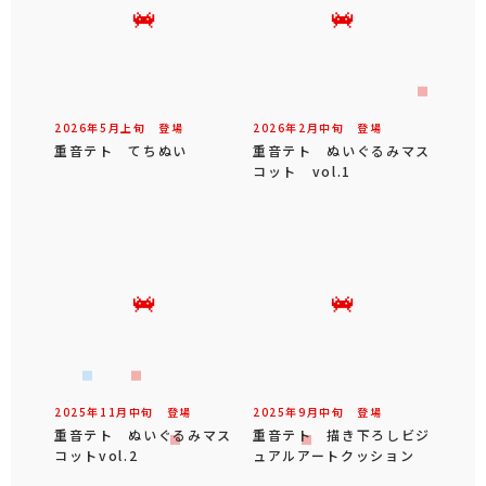
2026年
5
月
上旬
登場
2026年
2
月
中旬
登場
重音テト てちぬい
重音テト ぬいぐるみマス
コット vol.1
2025年
11
月
中旬
登場
2025年
9
月
中旬
登場
重音テト ぬいぐるみマス
重音テト 描き下ろしビジ
コットvol.2
ュアルアートクッション