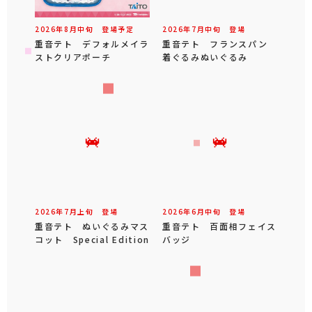
2026年
8
月
中旬
登場予定
2026年
7
月
中旬
登場
重音テト デフォルメイラ
重音テト フランスパン
ストクリアポーチ
着ぐるみぬいぐるみ
2026年
7
月
上旬
登場
2026年
6
月
中旬
登場
重音テト ぬいぐるみマス
重音テト 百面相フェイス
コット Special Edition
バッジ