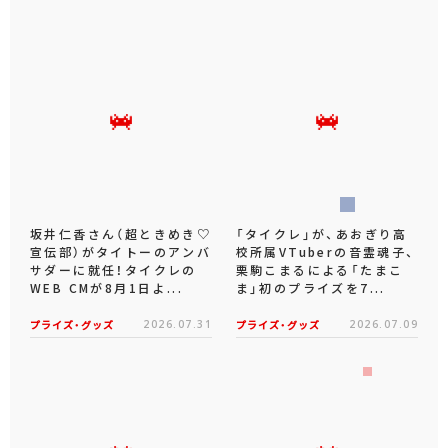
坂井仁香さん（超ときめき♡
「タイクレ」が、あおぎり高
宣伝部）がタイトーのアンバ
校所属VTuberの音霊魂子、
サダーに就任！タイクレの
栗駒こまるによる「たまこ
WEB CMが8月1日よ...
ま」初のプライズを7...
プライズ・グッズ
2026.07.31
プライズ・グッズ
2026.07.09