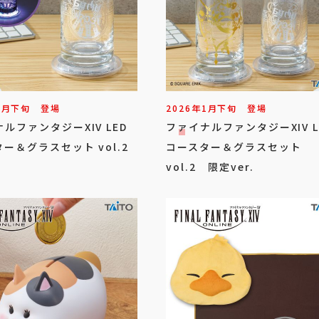
1
月
下旬
登場
2026年
1
月
下旬
登場
ルファンタジーXIV LED
ファイナルファンタジーXIV L
ー＆グラスセット vol.2
コースター＆グラスセット
vol.2 限定ver.