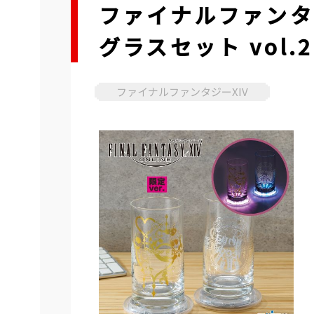
ファイナルファンタジ
グラスセット vol.2
ファイナルファンタジーXIV