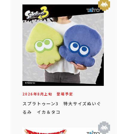
2026年
8
月
上旬
登場予定
スプラトゥーン3 特大サイズぬいぐ
るみ イカ＆タコ