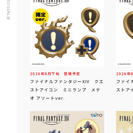
© TAITO CORPORATION
2026年
8
月
下旬
登場予定
2026年
ファイナルファンタジーXIV クエ
ファイ
ストアイコン ミニランプ メテ
ストア
オ アソートver.