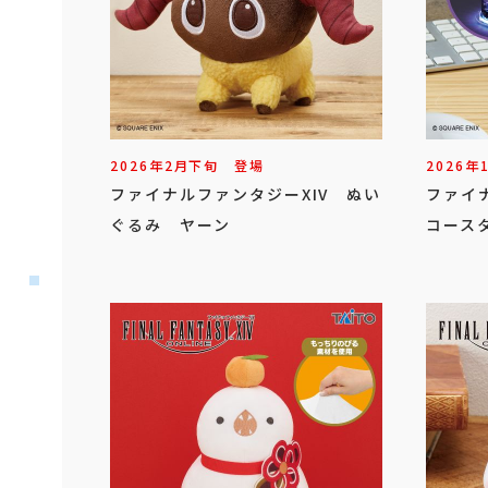
2026年
2
月
下旬
登場
2026年
ファイナルファンタジーXIV ぬい
ファイナ
ぐるみ ヤーン
コースタ