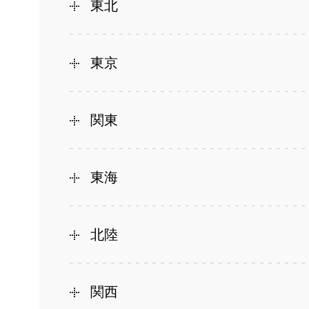
東北
東京
関東
東海
北陸
関西