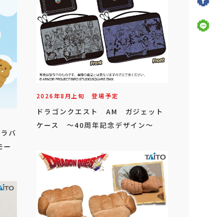
2026年
8
月
上旬
登場予定
ドラゴンクエスト AM ガジェット
ケース ～40周年記念デザイン～
 ラバ
モー