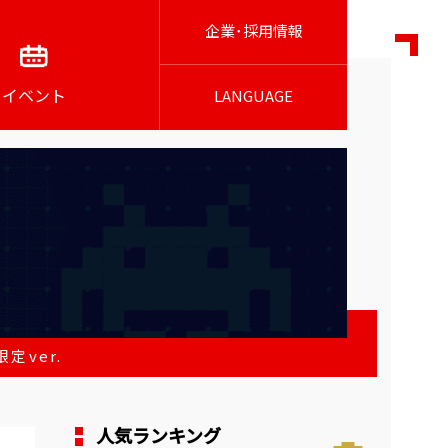
企業･採用情報
イベント
LANGUAGE
定ver.
人気ランキング