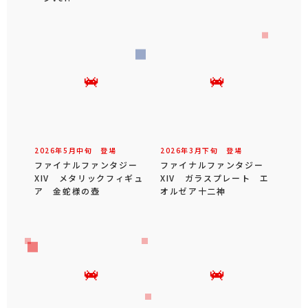
2026年
5
月
中旬
登場
2026年
3
月
下旬
登場
ファイナルファンタジー
ファイナルファンタジー
XIV メタリックフィギュ
XIV ガラスプレート エ
ア 金蛇様の壺
オルゼア十二神