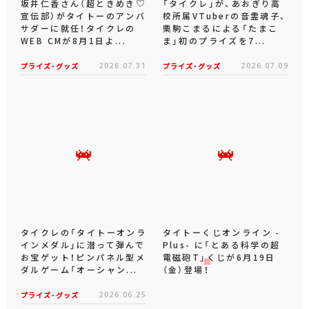
坂井仁香さん（超ときめき♡
「タイクレ」が、あおぎり高
宣伝部）がタイトーのアンバ
校所属VTuberの音霊魂子、
サダーに就任！タイクレの
栗駒こまるによる「たまこ
WEB CMが8月1日よ...
ま」初のプライズを7...
プライズ・グッズ
2026.07.31
プライズ・グッズ
2026.07.09
タイクレの「タイトーオンラ
タイトーくじオンライン -
インメダル」に潜って弾んで
Plus- に「とある科学の超
お宝ゲット！ピンパネル型メ
電磁砲T」くじが6月19日
ダルゲーム「オーシャン...
（金）登場！
プライズ・グッズ
2026.06.25