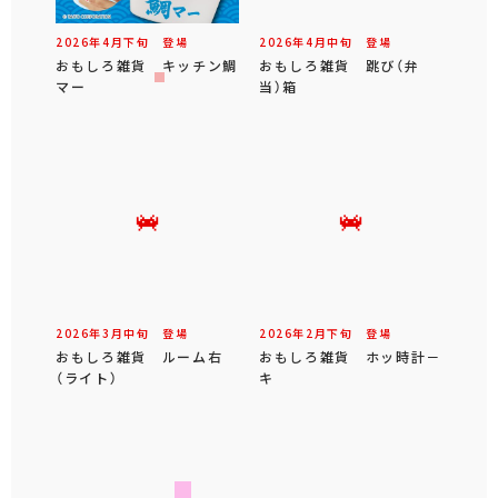
2026年
4
月
下旬
登場
2026年
4
月
中旬
登場
おもしろ雑貨 キッチン鯛
おもしろ雑貨 跳び（弁
マー
当）箱
2026年
3
月
中旬
登場
2026年
2
月
下旬
登場
おもしろ雑貨 ルーム右
おもしろ雑貨 ホッ時計－
（ライト）
キ