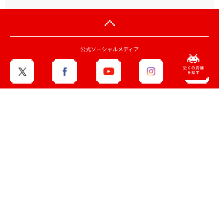
タイクレの「タイトーオンラ
タイトーくじオンライン -
インメダル」に潜って弾んで
Plus- に「とある科学の超
お宝ゲット！ピンパネル型メ
電磁砲T」くじが6月19日
ダルゲーム「オーシャン...
（金）登場！
プライズ・グッズ
2026.06.25
プライズ・グッズ
2026.06.12
公式ソーシャルメディア