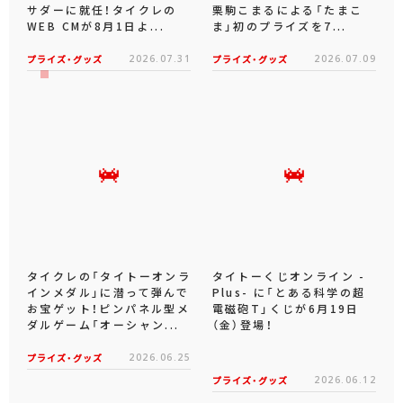
おすすめトピックス
坂井仁香さん（超ときめき♡
「タイクレ」が、あおぎり高
宣伝部）がタイトーのアンバ
校所属VTuberの音霊魂子、
サダーに就任！タイクレの
栗駒こまるによる「たまこ
WEB CMが8月1日よ...
ま」初のプライズを7...
プライズ・グッズ
2026.07.31
プライズ・グッズ
2026.07.09