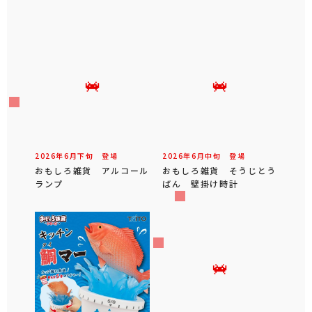
2026年
6
月
下旬
登場
2026年
6
月
中旬
登場
おもしろ雑貨 アルコール
おもしろ雑貨 そうじとう
ランプ
ばん 壁掛け時計