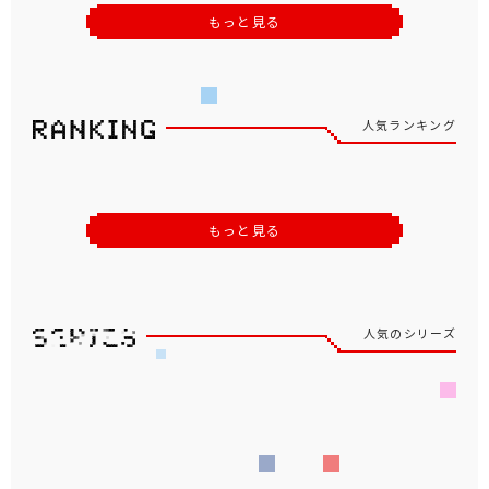
もっと見る
人気ランキング
ファイナルファンタジーX AM ブリッツボー
ルのビニールボール
パペットスンスン 卓上ファン
チェゴシム ぬいぐるみリング
『ジョジョの奇妙な冒険 ダイヤモンドは砕けな
い』 感知して動く シアーハートアタック