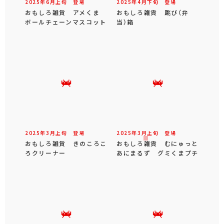
2025年
6
月
上旬
登場
2025年
4
月
下旬
登場
おもしろ雑貨 アメくま
おもしろ雑貨 跳び（弁
ボールチェーンマスコット
当）箱
2025年
3
月
上旬
登場
2025年
3
月
上旬
登場
おもしろ雑貨 きのころこ
おもしろ雑貨 むにゅっと
ろクリーナー
あにまるず グミくまプチ