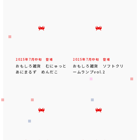
2025年
7
月
中旬
登場
2025年
7
月
中旬
登場
おもしろ雑貨 むにゅっと
おもしろ雑貨 ソフトクリ
あにまるず めんだこ
ームランプvol.2