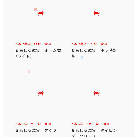
2026年
3
月
中旬
登場
2026年
2
月
下旬
登場
おもしろ雑貨 ルーム右
おもしろ雑貨 ホッ時計－
（ライト）
キ
2026年
1
月
下旬
登場
2025年
12
月
中旬
登場
おもしろ雑貨 丼ぐり
おもしろ雑貨 タイピン
グ クリップ