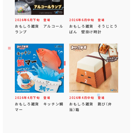
2026年
6
月
下旬
登場
2026年
6
月
中旬
登場
おもしろ雑貨 アルコール
おもしろ雑貨 そうじとう
ランプ
ばん 壁掛け時計
2026年
4
月
下旬
登場
2026年
4
月
中旬
登場
おもしろ雑貨 キッチン鯛
おもしろ雑貨 跳び（弁
マー
当）箱