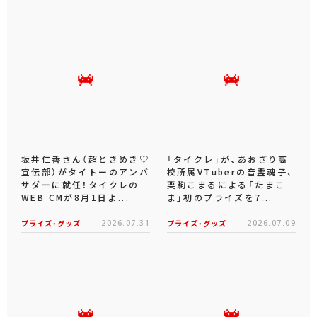
坂井仁香さん（超ときめき♡
「タイクレ」が、あおぎり高
宣伝部）がタイトーのアンバ
校所属VTuberの音霊魂子、
サダーに就任！タイクレの
栗駒こまるによる「たまこ
WEB CMが8月1日よ...
ま」初のプライズを7...
プライズ・グッズ
2026.07.31
プライズ・グッズ
2026.07.09