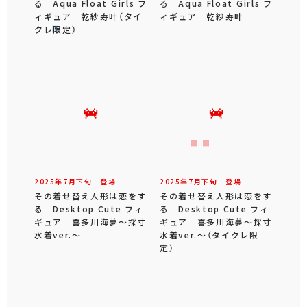
る Aqua Float Girls フ
る Aqua Float Girls フ
ィギュア 乾紗寿叶（タイ
ィギュア 乾紗寿叶
クレ限定）
2025年
7
月
下旬
登場
2025年
7
月
下旬
登場
その着せ替え人形は恋をす
その着せ替え人形は恋をす
る Desktop Cute フィ
る Desktop Cute フィ
ギュア 喜多川海夢～採寸
ギュア 喜多川海夢～採寸
水着ver.～
水着ver.～（タイクレ限
定）