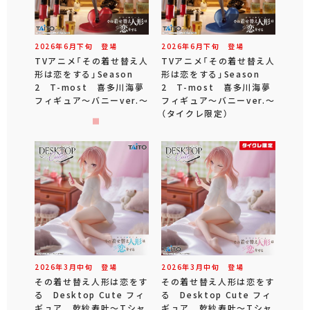
2026年
6
月
下旬
登場
2026年
6
月
下旬
登場
TVアニメ「その着せ替え人
TVアニメ「その着せ替え人
形は恋をする」Season
形は恋をする」Season
2 T-most 喜多川海夢
2 T-most 喜多川海夢
フィギュア～バニーver.～
フィギュア～バニーver.～
（タイクレ限定）
2026年
3
月
中旬
登場
2026年
3
月
中旬
登場
その着せ替え人形は恋をす
その着せ替え人形は恋をす
る Desktop Cute フィ
る Desktop Cute フィ
ギュア 乾紗寿叶～Tシャ
ギュア 乾紗寿叶～Tシャ