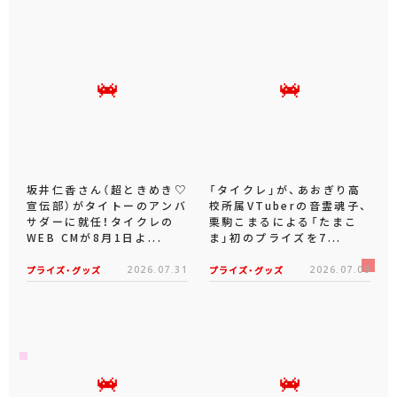
坂井仁香さん（超ときめき♡
「タイクレ」が、あおぎり高
宣伝部）がタイトーのアンバ
校所属VTuberの音霊魂子、
サダーに就任！タイクレの
栗駒こまるによる「たまこ
WEB CMが8月1日よ...
ま」初のプライズを7...
プライズ・グッズ
2026.07.31
プライズ・グッズ
2026.07.09