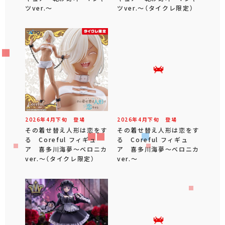
ツver.～
ツver.～（タイクレ限定）
2026年
4
月
下旬
登場
2026年
4
月
下旬
登場
その着せ替え人形は恋をす
その着せ替え人形は恋をす
る Coreful フィギュ
る Coreful フィギュ
ア 喜多川海夢～ベロニカ
ア 喜多川海夢～ベロニカ
ver.～（タイクレ限定）
ver.～