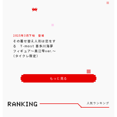
2025年
3
月
下旬
登場
その着せ替え人形は恋をす
る T-most 喜多川海夢
フィギュア～黒江雫ver.～
（タイクレ限定）
もっと見る
人気ランキング