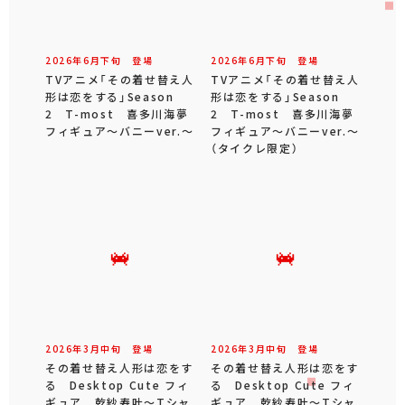
2026年
6
月
下旬
登場
2026年
6
月
下旬
登場
TVアニメ「その着せ替え人
TVアニメ「その着せ替え人
形は恋をする」Season
形は恋をする」Season
2 T-most 喜多川海夢
2 T-most 喜多川海夢
フィギュア～バニーver.～
フィギュア～バニーver.～
（タイクレ限定）
2026年
3
月
中旬
登場
2026年
3
月
中旬
登場
その着せ替え人形は恋をす
その着せ替え人形は恋をす
る Desktop Cute フィ
る Desktop Cute フィ
ギュア 乾紗寿叶～Tシャ
ギュア 乾紗寿叶～Tシャ