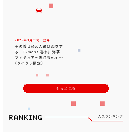
2025年
3
月
下旬
登場
その着せ替え人形は恋をす
る T-most 喜多川海夢
フィギュア～黒江雫ver.～
（タイクレ限定）
もっと見る
人気ランキング