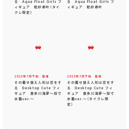
る Aqua Float Girls フ
る Aqua Float Girls フ
ィギュア 乾紗寿叶（タイ
ィギュア 乾紗寿叶
クレ限定）
2025年
7
月
下旬
登場
2025年
7
月
下旬
登場
その着せ替え人形は恋をす
その着せ替え人形は恋をす
る Desktop Cute フィ
る Desktop Cute フィ
ギュア 喜多川海夢～採寸
ギュア 喜多川海夢～採寸
水着ver.～
水着ver.～（タイクレ限
定）