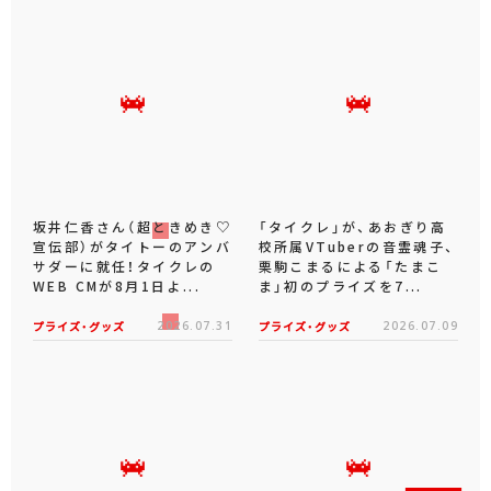
坂井仁香さん（超ときめき♡
「タイクレ」が、あおぎり高
宣伝部）がタイトーのアンバ
校所属VTuberの音霊魂子、
サダーに就任！タイクレの
栗駒こまるによる「たまこ
WEB CMが8月1日よ...
ま」初のプライズを7...
プライズ・グッズ
2026.07.31
プライズ・グッズ
2026.07.09