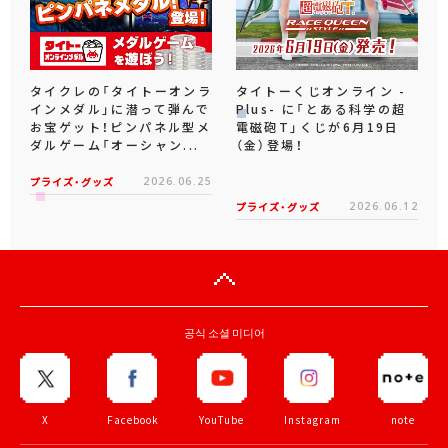
タイクレの「タイトーオンラ
タイトーくじオンライン -
インメダル」に潜って弾んで
Plus- に「とある科学の超
お宝ゲット！ピンパネル型メ
電磁砲T」くじが6月19日
ダルゲーム「オーシャン...
（金）登場！
プライズ・グッズ
2026.06.25
プライズ・グッズ
2026.06.12
공식 소셜 미디어
X
Facebook
YouTube
Instagram
note