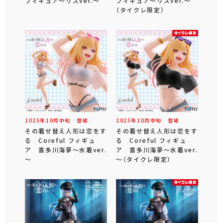
フィギュア～リズver.～
フィギュア～リズver.～
（タイクレ限定）
2025年
10
月
中旬
登場
2025年
10
月
中旬
登場
その着せ替え人形は恋をす
その着せ替え人形は恋をす
る Coreful フィギュ
る Coreful フィギュ
ア 喜多川海夢～水着ver.
ア 喜多川海夢～水着ver.
～
～（タイクレ限定）