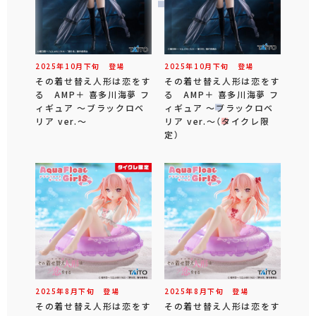
2025年
10
月
下旬
登場
2025年
10
月
下旬
登場
その着せ替え人形は恋をす
その着せ替え人形は恋をす
る AMP＋ 喜多川海夢 フ
る AMP＋ 喜多川海夢 フ
ィギュア ～ブラックロベ
ィギュア ～ブラックロベ
リア ver.～
リア ver.～（タイクレ限
定）
2025年
8
月
下旬
登場
2025年
8
月
下旬
登場
その着せ替え人形は恋をす
その着せ替え人形は恋をす