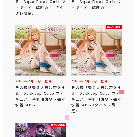
る Aqua Float Girls フ
る Aqua Float Girls フ
ィギュア 乾紗寿叶（タイ
ィギュア 乾紗寿叶
クレ限定）
2025年
7
月
下旬
登場
2025年
7
月
下旬
登場
その着せ替え人形は恋をす
その着せ替え人形は恋をす
る Desktop Cute フィ
る Desktop Cute フィ
ギュア 喜多川海夢～採寸
ギュア 喜多川海夢～採寸
水着ver.～
水着ver.～（タイクレ限
定）