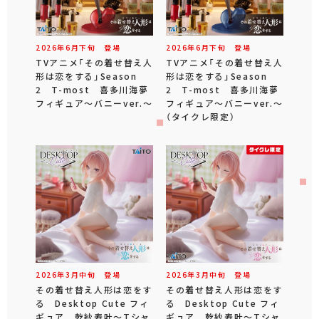
2026年
6
月
下旬
登場
2026年
6
月
下旬
登場
TVアニメ「その着せ替え人
TVアニメ「その着せ替え人
形は恋をする」Season
形は恋をする」Season
2 T-most 喜多川海夢
2 T-most 喜多川海夢
フィギュア～バニーver.～
フィギュア～バニーver.～
（タイクレ限定）
2026年
3
月
中旬
登場
2026年
3
月
中旬
登場
その着せ替え人形は恋をす
その着せ替え人形は恋をす
る Desktop Cute フィ
る Desktop Cute フィ
ギュア 乾紗寿叶～Tシャ
ギュア 乾紗寿叶～Tシャ