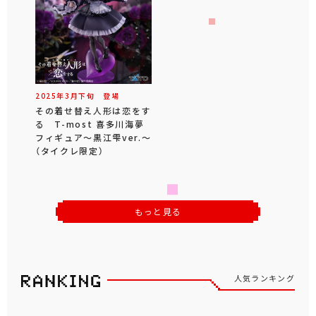
2025年
3
月
下旬
登場
その着せ替え人形は恋をす
る T-most 喜多川海夢
フィギュア～黒江雫ver.～
（タイクレ限定）
もっと見る
人気ランキング