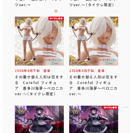
ツver.～
ツver.～（タイクレ限定）
2026年
4
月
下旬
登場
2026年
4
月
下旬
登場
その着せ替え人形は恋をす
その着せ替え人形は恋をす
る Coreful フィギュ
る Coreful フィギュ
ア 喜多川海夢～ベロニカ
ア 喜多川海夢～ベロニカ
ver.～（タイクレ限定）
ver.～