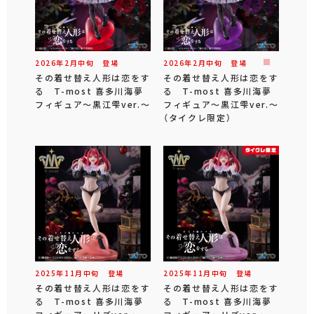
2026年
2
月
中旬
登場
2026年
2
月
中旬
登場
その着せ替え人形は恋をす
その着せ替え人形は恋をす
る T-most 喜多川海夢
る T-most 喜多川海夢
フィギュア～黒江雫ver.～
フィギュア～黒江雫ver.～
（タイクレ限定）
2025年
11
月
中旬
登場
2025年
11
月
中旬
登場
その着せ替え人形は恋をす
その着せ替え人形は恋をす
る T-most 喜多川海夢
る T-most 喜多川海夢