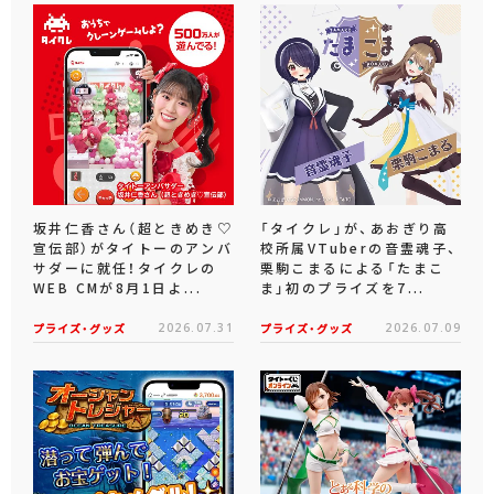
坂井仁香さん（超ときめき♡
「タイクレ」が、あおぎり高
宣伝部）がタイトーのアンバ
校所属VTuberの音霊魂子、
サダーに就任！タイクレの
栗駒こまるによる「たまこ
WEB CMが8月1日よ...
ま」初のプライズを7...
プライズ・グッズ
2026.07.31
プライズ・グッズ
2026.07.09