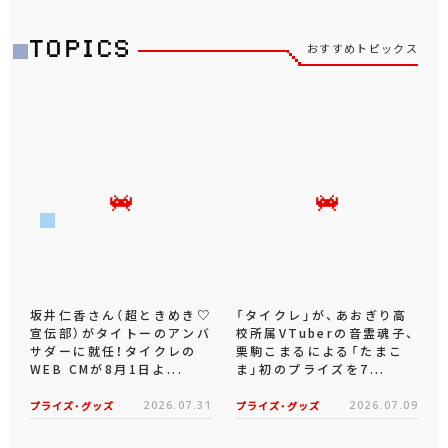
おすすめトピックス
坂井仁香さん（超ときめき♡
「タイクレ」が、あおぎり高
宣伝部）がタイトーのアンバ
校所属VTuberの音霊魂子、
サダーに就任！タイクレの
栗駒こまるによる「たまこ
WEB CMが8月1日よ...
ま」初のプライズを7...
プライズ・グッズ
2026.07.31
プライズ・グッズ
2026.07.09