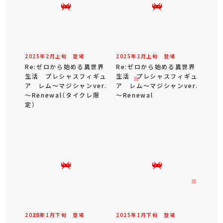
2025年
2
月
上旬
登場
2025年
2
月
上旬
登場
Re:ゼロから始める異世界
Re:ゼロから始める異世界
生活 プレシャスフィギュ
生活 プレシャスフィギュ
ア レム～マジシャンver.
ア レム～マジシャンver.
～Renewal（タイクレ限
～Renewal
定）
2025年
1
月
下旬
登場
2025年
1
月
下旬
登場