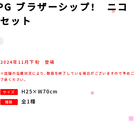
PG ブラザーシップ！ ニコ
ルセット
2024年
11
月
下旬
登場
※店舗の在庫状況により、取扱を終了している場合がございますので予めご
了承ください。
H25×W70cm
サイズ
全1種
種類