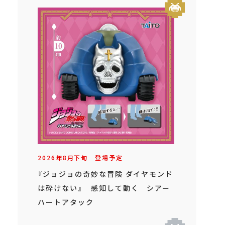
2026年
8
月
下旬
登場予定
『ジョジョの奇妙な冒険 ダイヤモンド
は砕けない』 感知して動く シアー
ハートアタック