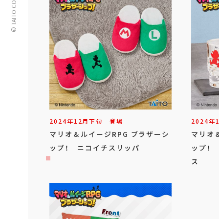
© TAITO CORPORATION
2024年
12
月
下旬
登場
2024年
マリオ＆ルイージRPG ブラザーシ
マリオ
ップ！ ニコイチスリッパ
ップ！
ス