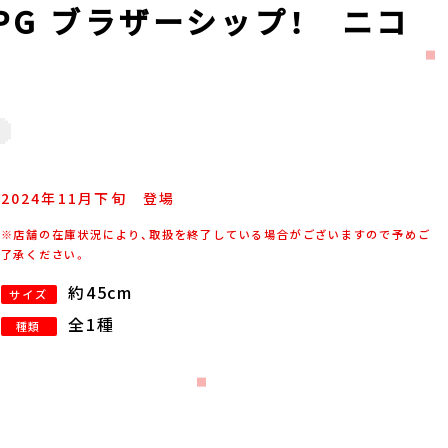
PG ブラザーシップ！ ニコ
2024年
11
月
下旬
登場
※店舗の在庫状況により、取扱を終了している場合がございますので予めご
了承ください。
約45cm
サイズ
全1種
種類