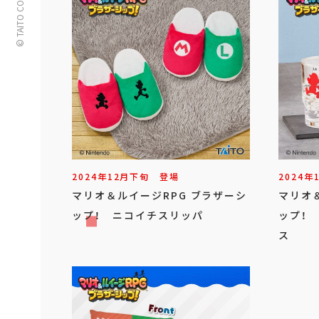
© TAITO CORPORATION
2024年
12
月
下旬
登場
2024年
マリオ＆ルイージRPG ブラザーシ
マリオ
ップ！ ニコイチスリッパ
ップ！
ス