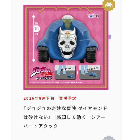
2026年
8
月
下旬
登場予定
『ジョジョの奇妙な冒険 ダイヤモンド
は砕けない』 感知して動く シアー
ハートアタック