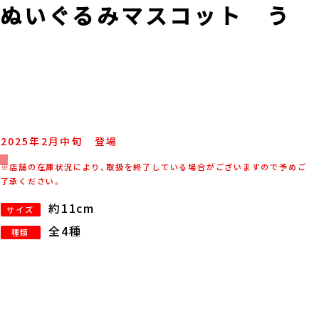
ぬいぐるみマスコット う
2025年
2
月
中旬
登場
※店舗の在庫状況により、取扱を終了している場合がございますので予めご
了承ください。
約11cm
サイズ
全4種
種類