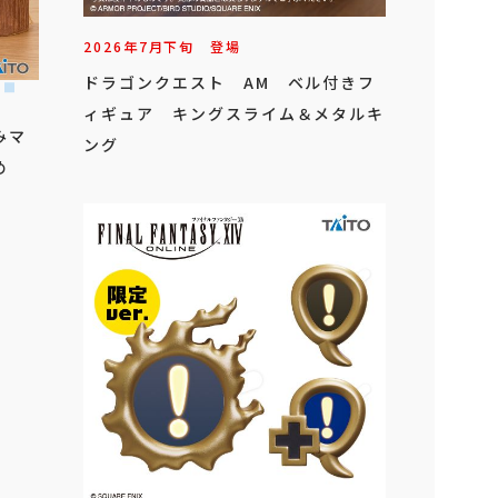
2026年
7
月
下旬
登場
ドラゴンクエスト AM ベル付きフ
ィギュア キングスライム＆メタルキ
みマ
ング
め