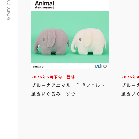
© TAITO CORPORATION
2026年
5
月
下旬
登場
2026年
ブルーナアニマル 羊毛フェルト
ブルー
風ぬいぐるみ ゾウ
風ぬい