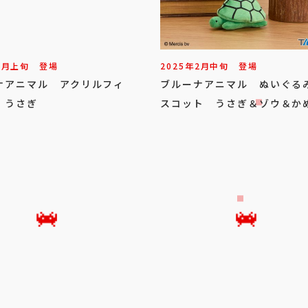
3
月
上旬
登場
2025年
2
月
中旬
登場
ナアニマル アクリルフィ
ブルーナアニマル ぬいぐる
 うさぎ
スコット うさぎ＆ゾウ＆か