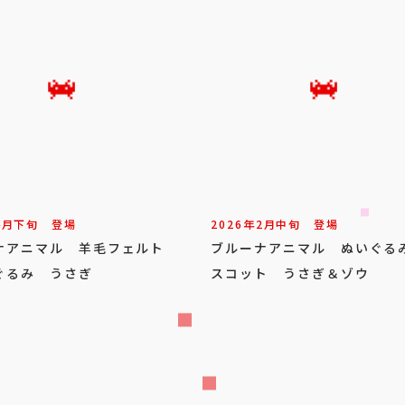
4
月
下旬
登場
2026年
2
月
中旬
登場
ナアニマル 羊毛フェルト
ブルーナアニマル ぬいぐる
ぐるみ うさぎ
スコット うさぎ＆ゾウ