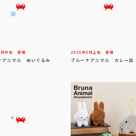
9
月
中旬
登場
2025年
5
月
上旬
登場
ナアニマル ぬいぐるみ
ブルーナアニマル カレー皿