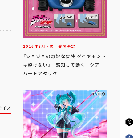
2026年
8
月
下旬
登場予定
『ジョジョの奇妙な冒険 ダイヤモンド
は砕けない』 感知して動く シアー
ハートアタック
ライズ