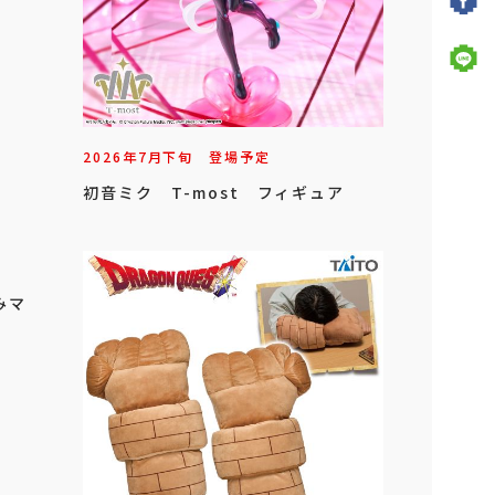
2026年
7
月
下旬
登場予定
初音ミク T-most フィギュア
みマ