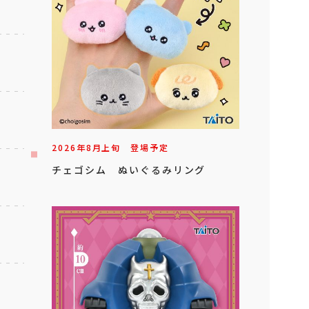
2026年
8
月
上旬
登場予定
チェゴシム ぬいぐるみリング