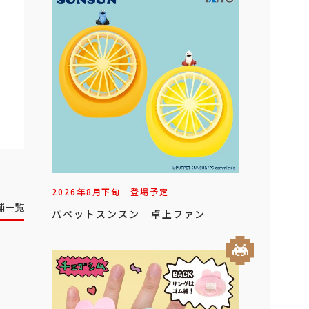
2026年
8
月
下旬
登場予定
舗一覧
パペットスンスン 卓上ファン