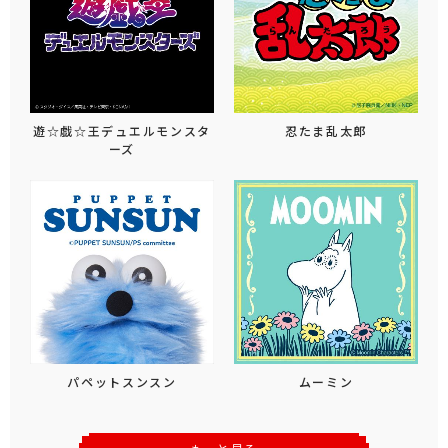
遊☆戯☆王デュエルモンスタ
忍たま乱太郎
ーズ
パペットスンスン
ムーミン