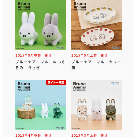
2025年
9
月
中旬
登場
2025年
5
月
上旬
登場
ブルーナアニマル ぬいぐ
ブルーナアニマル カレー
るみ うさぎ
皿
2025年
4
月
中旬
登場
2025年
3
月
上旬
登場