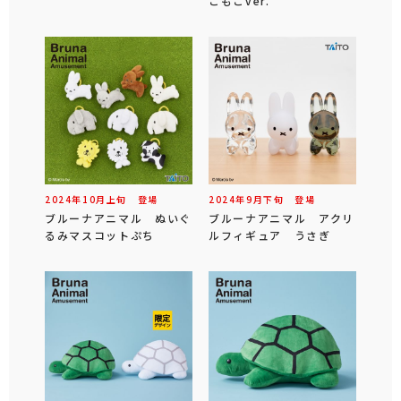
こもこver.
2024年
10
月
上旬
登場
2024年
9
月
下旬
登場
ブルーナアニマル ぬいぐ
ブルーナアニマル アクリ
るみマスコットぷち
ルフィギュア うさぎ