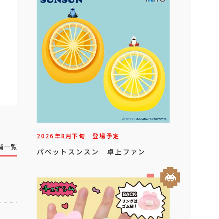
2026年
8
月
下旬
登場予定
舗一覧
パペットスンスン 卓上ファン