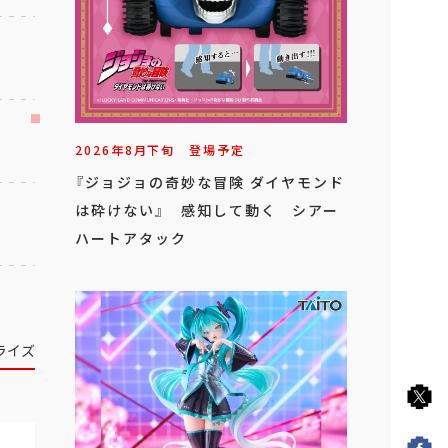
2026年
8
月
下旬
登場予定
『ジョジョの奇妙な冒険 ダイヤモンド
は砕けない』 感知して動く シアー
ハートアタック
ライズ