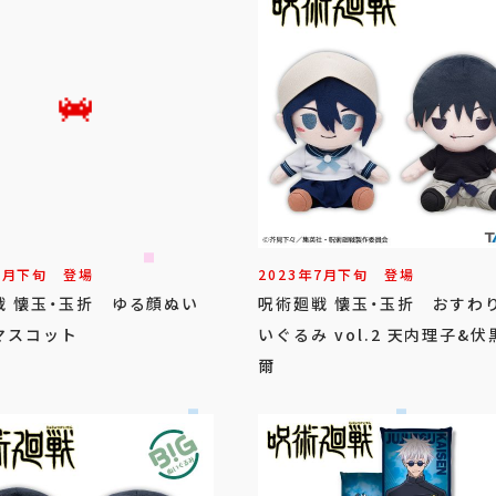
7
月
下旬
登場
2023年
7
月
下旬
登場
戦 懐玉・玉折 ゆる顔ぬい
呪術廻戦 懐玉・玉折 おすわ
マスコット
いぐるみ vol.2 天内理子&伏
爾