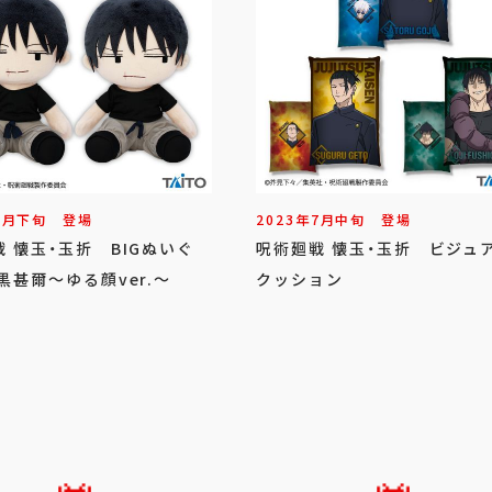
7
月
下旬
登場
2023年
7
月
中旬
登場
 懐玉・玉折 BIGぬいぐ
呪術廻戦 懐玉・玉折 ビジュ
黒甚爾～ゆる顔ver.～
クッション