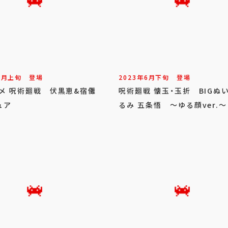
7
月
上旬
登場
2023年
6
月
下旬
登場
ニメ 呪術廻戦 伏黒恵&宿儺
呪術廻戦 懐玉・玉折 BIGぬ
ュア
るみ 五条悟 ～ゆる顔ver.～