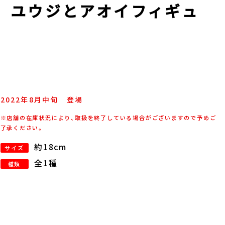
戦 ユウジとアオイフィギュ
2022年
8
月
中旬
登場
※店舗の在庫状況により、取扱を終了している場合がございますので予めご
了承ください。
約18cm
サイズ
全1種
種類