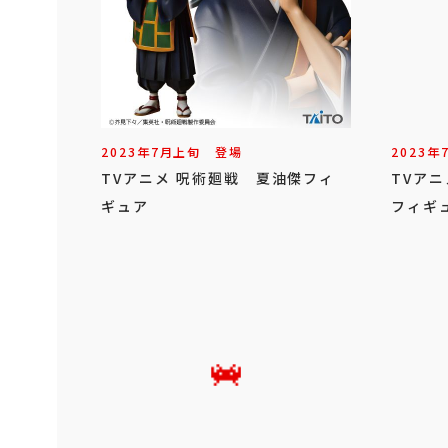
2023年
7
月
上旬
登場
2023年
TVアニメ 呪術廻戦 夏油傑フィ
TVア
ギュア
フィギ