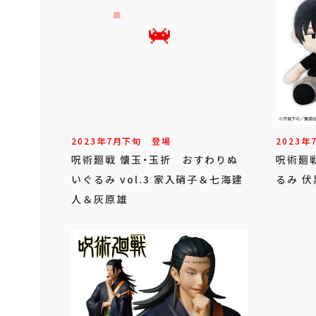
2023年
7
月
下旬
登場
2023年
呪術廻戦 懐玉・玉折 おすわりぬ
呪術廻戦
いぐるみ vol.3 家入硝子＆七海建
るみ 伏
人＆灰原雄