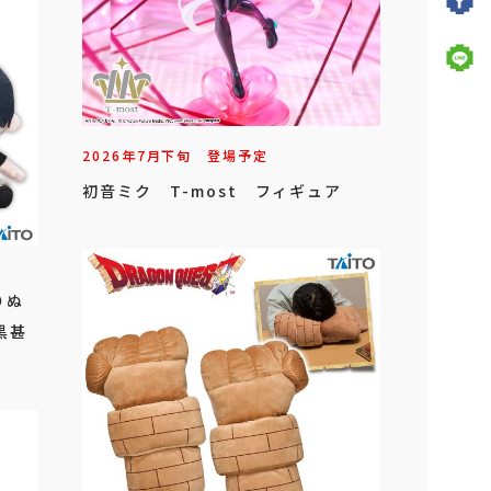
2026年
7
月
下旬
登場予定
初音ミク T-most フィギュア
りぬ
黒甚