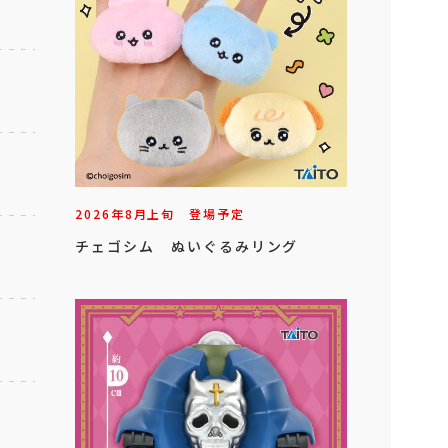
2026年
8
月
上旬
登場予定
チェゴシム ぬいぐるみリング