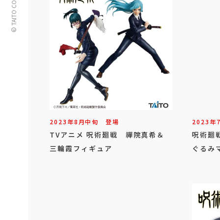
© TAITO CORPORATION
2023年
8
月
中旬
登場
2023年
TVアニメ 呪術廻戦 禪院真希＆
呪術廻
三輪霞フィギュア
ぐるみ