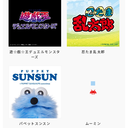
遊☆戯☆王デュエルモンスタ
忍たま乱太郎
ーズ
パペットスンスン
ムーミン