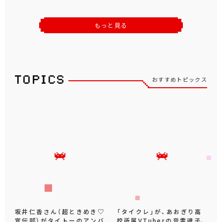
もっと見る
おすすめトピックス
坂井仁香さん（超ときめき♡
「タイクレ」が、あおぎり高
宣伝部）がタイトーのアンバ
校所属VTuberの音霊魂子、