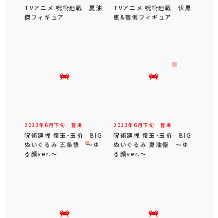
TVアニメ 呪術廻戦 夏油
TVアニメ 呪術廻戦 伏黒
傑フィギュア
恵&宿儺フィギュア
2023年
6
月
下旬
登場
2023年
6
月
下旬
登場
呪術廻戦 懐玉・玉折 BIG
呪術廻戦 懐玉・玉折 BIG
ぬいぐるみ 五条悟 ～ゆ
ぬいぐるみ 夏油傑 ～ゆ
る顔ver.～
る顔ver.～