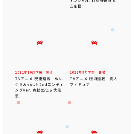
ィングver. 釘崎野薔薇＆
五条悟
2022年
10
月
下旬
登場
2022年
8
月
下旬
登場
TVアニメ 呪術廻戦 ぬい
TVアニメ 呪術廻戦 真人
ぐるみvol.9 2ndエンディ
フィギュア
ングver. 虎杖悠仁＆伏黒
恵