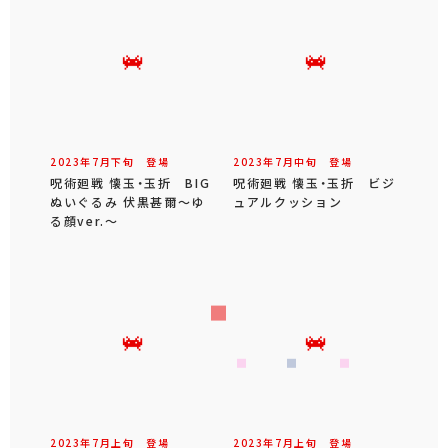
2023年
7
月
下旬
登場
2023年
7
月
中旬
登場
呪術廻戦 懐玉・玉折 BIG
呪術廻戦 懐玉・玉折 ビジ
ぬいぐるみ 伏黒甚爾～ゆ
ュアルクッション
る顔ver.～
2023年
7
月
上旬
登場
2023年
7
月
上旬
登場