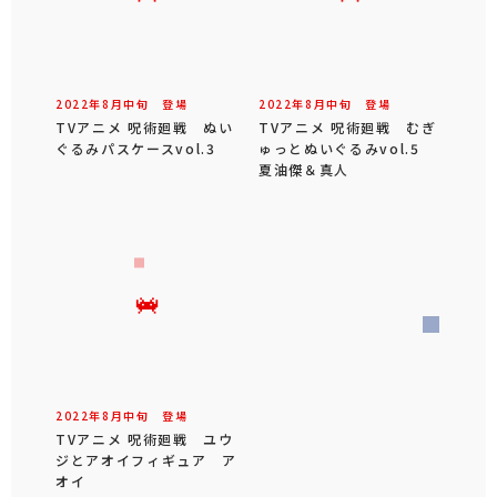
2022年
8
月
中旬
登場
2022年
8
月
中旬
登場
TVアニメ 呪術廻戦 ぬい
TVアニメ 呪術廻戦 むぎ
ぐるみパスケースvol.3
ゅっとぬいぐるみvol.5
夏油傑＆真人
2022年
8
月
中旬
登場
TVアニメ 呪術廻戦 ユウ
ジとアオイフィギュア ア
オイ