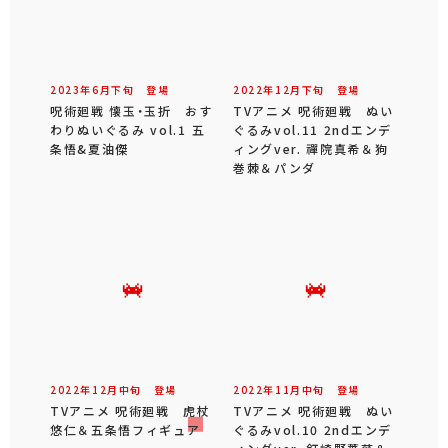
2023年
6
月
下旬
登場
2022年
12
月
下旬
登場
呪術廻戦 懐玉・玉折 おす
TVアニメ 呪術廻戦 ぬい
わりぬいぐるみ vol.1 五
ぐるみvol.11 2ndエンデ
条悟&夏油傑
ィングver. 禪院真希＆狗
巻棘＆パンダ
2022年
12
月
中旬
登場
2022年
11
月
中旬
登場
TVアニメ 呪術廻戦 虎杖
TVアニメ 呪術廻戦 ぬい
悠仁＆五条悟フィギュア
ぐるみvol.10 2ndエンデ