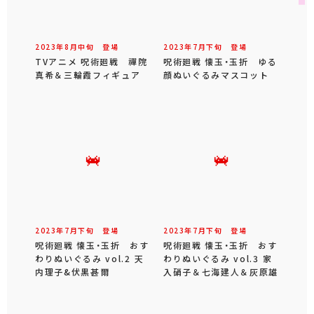
2023年
8
月
中旬
登場
2023年
7
月
下旬
登場
TVアニメ 呪術廻戦 禪院
呪術廻戦 懐玉・玉折 ゆる
真希＆三輪霞フィギュア
顔ぬいぐるみマスコット
2023年
7
月
下旬
登場
2023年
7
月
下旬
登場
呪術廻戦 懐玉・玉折 おす
呪術廻戦 懐玉・玉折 おす
わりぬいぐるみ vol.2 天
わりぬいぐるみ vol.3 家
内理子&伏黒甚爾
入硝子＆七海建人＆灰原雄