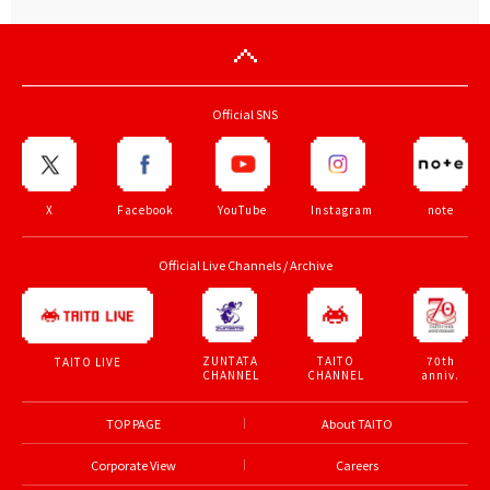
Official SNS
X
Facebook
YouTube
Instagram
note
Official Live Channels / Archive
ZUNTATA
TAITO
70th
TAITO LIVE
CHANNEL
CHANNEL
anniv.
TOP PAGE
About TAITO
Corporate View
Careers