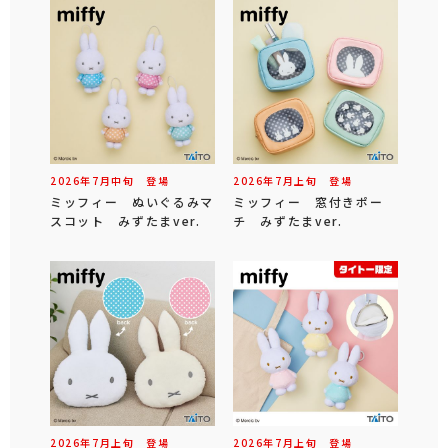
2026年
7
月
中旬
登場
2026年
7
月
上旬
登場
ミッフィー ぬいぐるみマ
ミッフィー 窓付きポー
スコット みずたまver.
チ みずたまver.
2026年
7
月
上旬
登場
2026年
7
月
上旬
登場