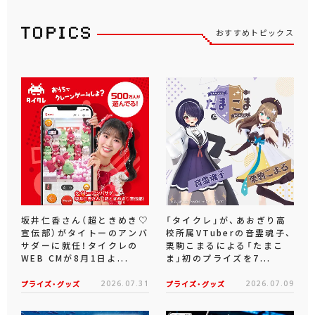
おすすめトピックス
坂井仁香さん（超ときめき♡
「タイクレ」が、あおぎり高
宣伝部）がタイトーのアンバ
校所属VTuberの音霊魂子、
サダーに就任！タイクレの
栗駒こまるによる「たまこ
WEB CMが8月1日よ...
ま」初のプライズを7...
プライズ・グッズ
2026.07.31
プライズ・グッズ
2026.07.09