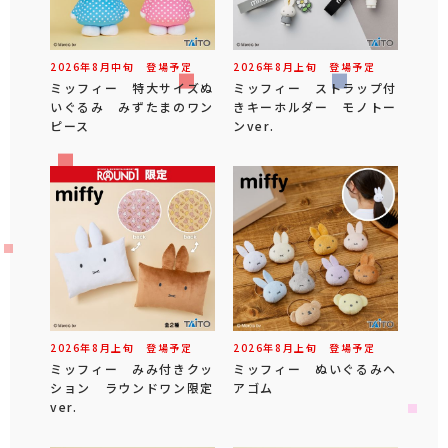
2026年
8
月
中旬
登場予定
2026年
8
月
上旬
登場予定
ミッフィー 特大サイズぬ
ミッフィー ストラップ付
いぐるみ みずたまのワン
きキーホルダー モノトー
ピース
ンver.
2026年
8
月
上旬
登場予定
2026年
8
月
上旬
登場予定
ミッフィー みみ付きクッ
ミッフィー ぬいぐるみヘ
ション ラウンドワン限定
アゴム
ver.