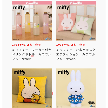
2026年
6
月
上旬
登場
2026年
6
月
上旬
登場
ミッフィー マーカー付き
ミッフィー おおきなスク
ドリンクボトル カラフル
エアクッション カラフル
フルーツver.
フルーツver.