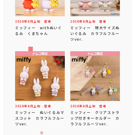
2026年
6
月
上旬
登場
2026年
6
月
上旬
登場
ミッフィー withぬいぐ
ミッフィー 特大サイズぬ
るみ くまちゃん
いぐるみ カラフルフルー
ツver.
2026年
6
月
上旬
登場
2026年
6
月
上旬
登場
ミッフィー ぬいぐるみマ
ミッフィー クリアストラ
スコット カラフルフルー
ップ付きキーホルダー カ
ツver.
ラフルフルーツver.