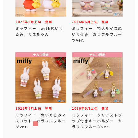
2026年
6
月
上旬
登場
2026年
6
月
上旬
登場
ミッフィー withぬいぐ
ミッフィー 特大サイズぬ
るみ くまちゃん
いぐるみ カラフルフルー
ツver.
2026年
6
月
上旬
登場
2026年
6
月
上旬
登場
ミッフィー ぬいぐるみマ
ミッフィー クリアストラ
スコット カラフルフルー
ップ付きキーホルダー カ
ツver.
ラフルフルーツver.