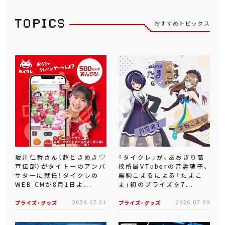
おすすめトピックス
坂井仁香さん（超ときめき♡
「タイクレ」が、あおぎり高
宣伝部）がタイトーのアンバ
校所属VTuberの音霊魂子、
サダーに就任！タイクレの
栗駒こまるによる「たまこ
WEB CMが8月1日よ...
ま」初のプライズを7...
プライズ・グッズ
2026.07.31
プライズ・グッズ
2026.07.09