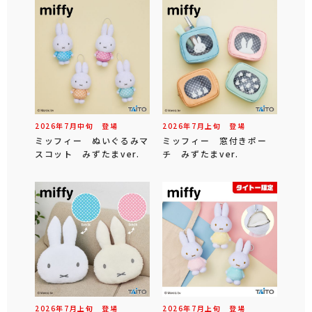
2026年
7
月
中旬
登場
2026年
7
月
上旬
登場
ミッフィー ぬいぐるみマ
ミッフィー 窓付きポー
スコット みずたまver.
チ みずたまver.
2026年
7
月
上旬
登場
2026年
7
月
上旬
登場