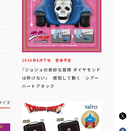
2026年
8
月
下旬
登場予定
『ジョジョの奇妙な冒険 ダイヤモンド
は砕けない』 感知して動く シアー
ハートアタック
ライズ