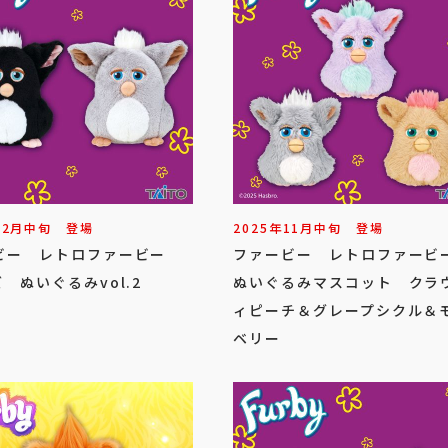
12
月
中旬
登場
2025年
11
月
中旬
登場
ビー レトロファービー
ファービー レトロファー
 ぬいぐるみvol.2
ぬいぐるみマスコット クラ
ィピーチ＆グレープシクル＆
ベリー