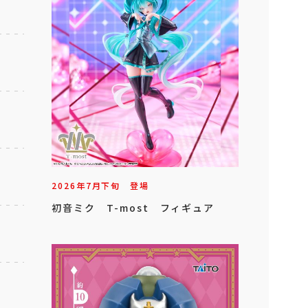
2026年
7
月
下旬
登場
初音ミク T-most フィギュア