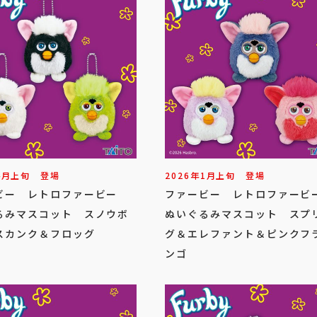
4
月
上旬
登場
2026年
1
月
上旬
登場
ビー レトロファービー
ファービー レトロファー
るみマスコット スノウボ
ぬいぐるみマスコット スプ
スカンク＆フロッグ
グ＆エレファント＆ピンクフ
ンゴ