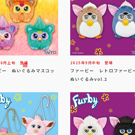
10
月
上旬
登場
2025年
9
月
中旬
登場
ビー ぬいぐるみマスコッ
ファービー レトロファー
2
ぬいぐるみvol.2