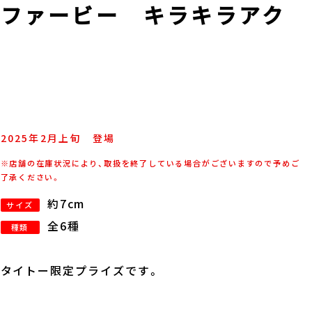
ロファービー キラキラアク
2025年
2
月
上旬
登場
※店舗の在庫状況により、取扱を終了している場合がございますので予めご
了承ください。
約7cm
サイズ
全6種
種類
タイトー限定プライズです。