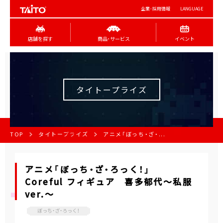
企業･採用情報
LANGUAGE
店舗を探す
商品･サービス
イベント
タイトープライズ
TOP
タイトープライズ
アニメ「ぼっち・ざ・...
アニメ「ぼっち・ざ・ろっく！」
Coreful フィギュア 喜多郁代～私服
ver.～
ぼっち・ざ・ろっく！