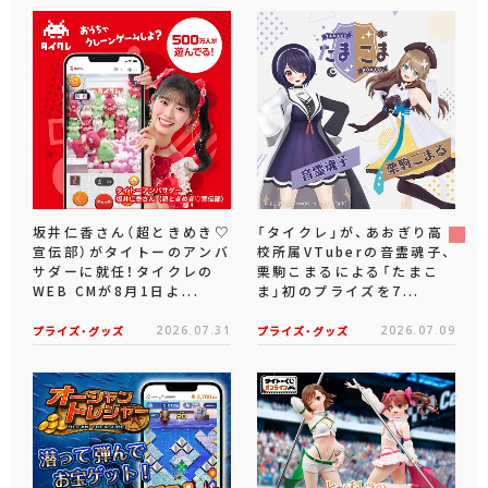
坂井仁香さん（超ときめき♡
「タイクレ」が、あおぎり高
宣伝部）がタイトーのアンバ
校所属VTuberの音霊魂子、
サダーに就任！タイクレの
栗駒こまるによる「たまこ
WEB CMが8月1日よ...
ま」初のプライズを7...
プライズ・グッズ
2026.07.31
プライズ・グッズ
2026.07.09