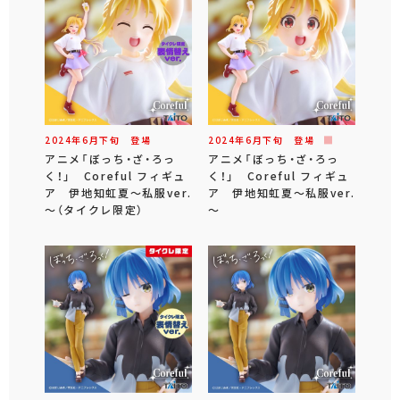
2024年
6
月
下旬
登場
2024年
6
月
下旬
登場
アニメ「ぼっち・ざ・ろっ
アニメ「ぼっち・ざ・ろっ
く！」 Coreful フィギュ
く！」 Coreful フィギュ
ア 伊地知虹夏～私服ver.
ア 伊地知虹夏～私服ver.
～（タイクレ限定）
～