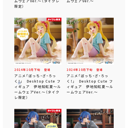
ムウェアVer.～（タイクレ
ムウェアVer.～
限定）
2024年
10
月
下旬
登場
2024年
10
月
下旬
登場
アニメ「ぼっち・ざ・ろっ
アニメ「ぼっち・ざ・ろっ
く！」 Desktop Cute フ
く！」 Desktop Cute フ
ィギュア 伊地知虹夏～ル
ィギュア 伊地知虹夏～ル
ームウェアVer.～（タイク
ームウェアVer.～
レ限定）