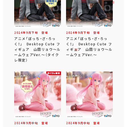
2024年
9
月
下旬
登場
2024年
9
月
下旬
登場
アニメ「ぼっち・ざ・ろっ
アニメ「ぼっち・ざ・ろっ
く！」 Desktop Cute フ
く！」 Desktop Cute フ
ィギュア 山田リョウ～ル
ィギュア 山田リョウ～ル
ームウェアVer.～（タイク
ームウェアVer.～
レ限定）
2024年
9
月
中旬
登場
2024年
9
月
中旬
登場