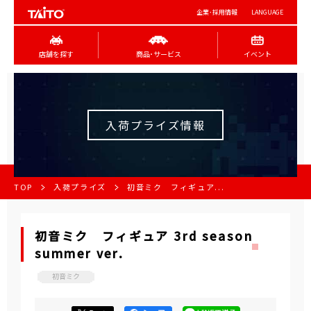
企業･採用情報
LANGUAGE
店舗を探す
商品･サービス
イベント
入荷プライズ情報
TOP
入荷プライズ
初音ミク フィギュア...
初音ミク フィギュア 3rd season
summer ver.
初音ミク