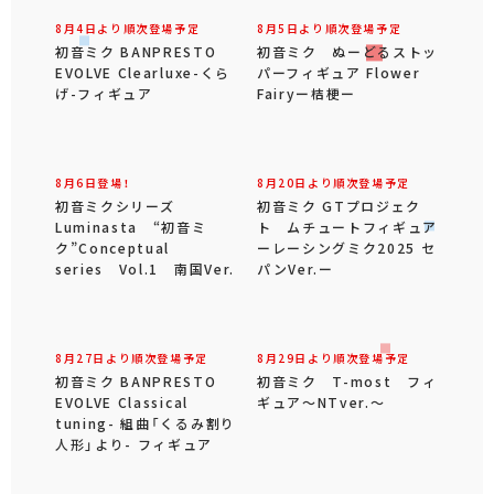
8月4日より順次登場予定
8月5日より順次登場予定
初音ミク BANPRESTO
初音ミク ぬーどるストッ
EVOLVE Clearluxe-くら
パーフィギュア Flower
げ-フィギュア
Fairyー桔梗ー
8月6日登場！
8月20日より順次登場予定
初音ミクシリーズ
初音ミク GTプロジェク
Luminasta “初音ミ
ト ムチュートフィギュア
ク”Conceptual
ーレーシングミク2025 セ
series Vol.1 南国Ver.
パンVer.ー
8月27日より順次登場予定
8月29日より順次登場予定
初音ミク BANPRESTO
初音ミク T-most フィ
EVOLVE Classical
ギュア～NTver.～
tuning- 組曲「くるみ割り
人形」より- フィギュア