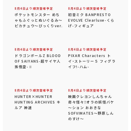
8月4日より順次登場予定
8月4日より順次登場予定
ポケットモンスター めち
初音ミク BANPRESTO
ゃもふぐっとぬいぐるみ～
EVOLVE Clearluxe-くら
ピカチュウ～びっくりver.
げ-フィギュア
8月4日より順次登場予定
8月4日より順次登場予定
ドラゴンボールZ BLOOD
PIXAR Characters ト
OF SAIYANS-超サイヤ人
イ・ストーリー５ フィグラ
孫悟空-Ⅱ
イフ!-ハム-
8月4日より順次登場予定
8月4日より順次登場予定
HUNTER×HUNTER
映画クレヨンしんちゃん
HUNTING ARCHIVES キ
奇々怪々！オラの妖怪バケ
ルア 神速
～ション おおきな
SOFVIMATES～野原しん
のすけ～