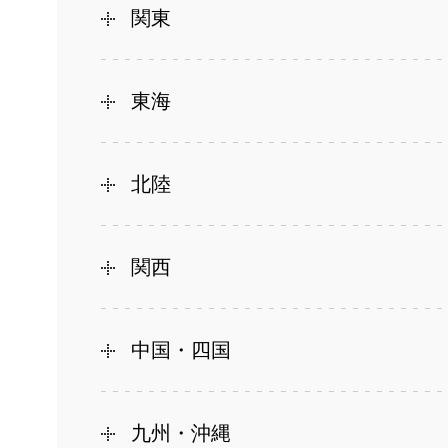
関東
東海
北陸
関西
中国・四国
九州・沖縄