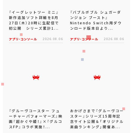
『イーグレットツー ミニ』
『バブルボブル シュガーダ
新作追加ソフト詳細を8月
ンジョン ブースト』
27日（木）20時に生配信で
Nintendo Switch用ダウ
初公開 シリーズ累計1...
ンロード版本日より...
アプリ･コンソール
2026.08.06
アプリ･コンソール
2026.08.06
『グルーヴコースター フュ
おかげさまで『グルーヴコー
ーチャーパフォーマーズ』映
スター』シリーズ15周年記
画『超かぐや姫！』×『グルコ
念サイト公開＆「オリジナル
スFP』コラボ実施！...
楽曲ランキング」開催あ...