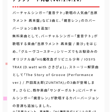
バーチャルシンガー「重音テト」歌唱の人気曲「吉原
ラメント 再来盤」など3曲と、「鏡音レン」のカバー
バージョン1曲を追加！
無料楽曲として、バーチャルシンガー「重音テト」が
歌唱する楽曲「吉原ラメント 再来盤 / 亜沙」をはじ
め、『グルーヴコースター』シリーズでもお馴染みの
オリジナル曲「HG魔改造ポリビニル少年 / IOSYS
TRAX (D.watt with さきぴょ)」、ストーリー解禁曲
として「The Story of Groove (Performance
ver.) / 戸田高太郎(ZUNTATA)」の3曲が登場しま
す。さらに、既存楽曲「サンダーボルト」にバーチャ
ルシンガー「鏡音レン」が歌唱するカバーバージョン
の音源も追加しました。
※「吉原ラメント 再来盤」、「HG魔改造ポリビニル少年」は