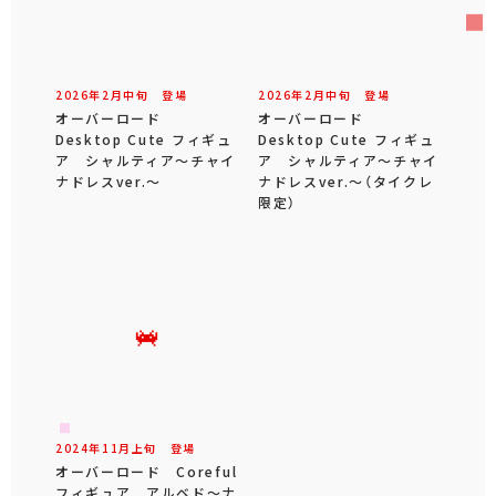
2026年
2
月
中旬
登場
2026年
2
月
中旬
登場
オーバーロード
オーバーロード
Desktop Cute フィギュ
Desktop Cute フィギュ
ア シャルティア～チャイ
ア シャルティア～チャイ
ナドレスver.～
ナドレスver.～（タイクレ
限定）
2024年
11
月
上旬
登場
オーバーロード Coreful
フィギュア アルベド～ナ