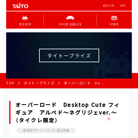
법인고객
언어
점포검색
타이토 상품소개
이벤트
タイトープライズ
TOP
タイトープライズ
オーバーロード De...
オーバーロード Desktop Cute フィ
ギュア アルベド～ネグリジェver.～
（タイクレ限定）
劇場版「オーバーロード」聖王国編