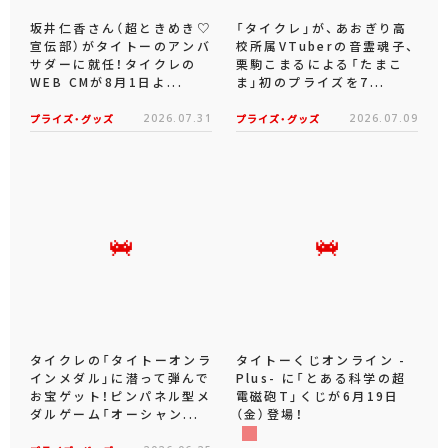
坂井仁香さん（超ときめき♡
「タイクレ」が、あおぎり高
宣伝部）がタイトーのアンバ
校所属VTuberの音霊魂子、
サダーに就任！タイクレの
栗駒こまるによる「たまこ
WEB CMが8月1日よ...
ま」初のプライズを7...
プライズ・グッズ
2026.07.31
プライズ・グッズ
2026.07.09
タイクレの「タイトーオンラ
タイトーくじオンライン -
インメダル」に潜って弾んで
Plus- に「とある科学の超
お宝ゲット！ピンパネル型メ
電磁砲T」くじが6月19日
ダルゲーム「オーシャン...
（金）登場！