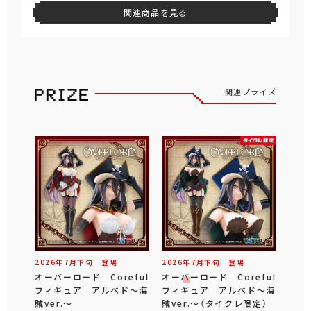
関連商品を見る
関連プライズ
2026年
7
月
下旬
登場
2026年
7
月
下旬
登場
オーバーロード Coreful
オーバーロード Coreful
フィギュア アルベド～海
フィギュア アルベド～海
賊ver.～
賊ver.～（タイクレ限定）