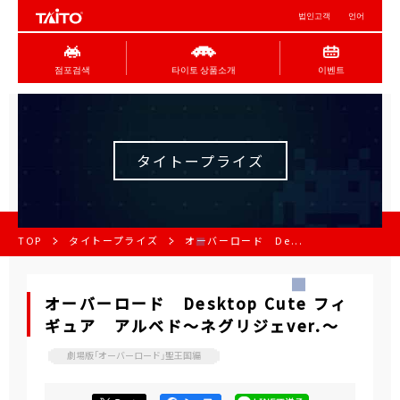
법인고객
언어
점포검색
타이토 상품소개
이벤트
タイトープライズ
TOP
タイトープライズ
オーバーロード De...
オーバーロード Desktop Cute フィ
ギュア アルベド～ネグリジェver.～
劇場版「オーバーロード」聖王国編