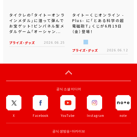
タイクレの「タイトーオンラ
タイトーくじオンライン -
インメダル」に潜って弾んで
Plus- に「とある科学の超
お宝ゲット！ピンパネル型メ
電磁砲T」くじが6月19日
ダルゲーム「オーシャン...
（金）登場！
プライズ・グッズ
2026.06.25
プライズ・グッズ
2026.06.12
공식 소셜 미디어
X
Facebook
YouTube
Instagram
note
공식 생방송・아카이브