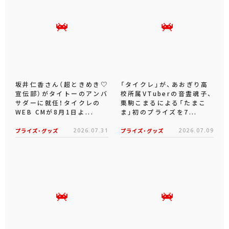
坂井仁香さん（超ときめき♡
「タイクレ」が、あおぎり高
宣伝部）がタイトーのアンバ
校所属VTuberの音霊魂子、
サダーに就任！タイクレの
栗駒こまるによる「たまこ
WEB CMが8月1日よ...
ま」初のプライズを7...
プライズ・グッズ
2026.07.31
プライズ・グッズ
2026.07.09