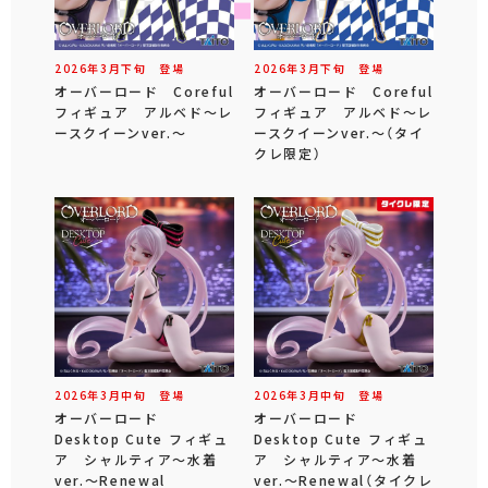
2026年
3
月
下旬
登場
2026年
3
月
下旬
登場
オーバーロード Coreful
オーバーロード Coreful
フィギュア アルベド～レ
フィギュア アルベド～レ
ースクイーンver.～
ースクイーンver.～（タイ
クレ限定）
2026年
3
月
中旬
登場
2026年
3
月
中旬
登場
オーバーロード
オーバーロード
Desktop Cute フィギュ
Desktop Cute フィギュ
ア シャルティア～水着
ア シャルティア～水着
ver.～Renewal
ver.～Renewal（タイクレ