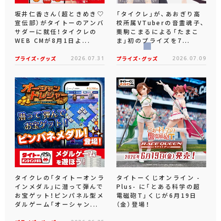
坂井仁香さん（超ときめき♡
「タイクレ」が、あおぎり高
宣伝部）がタイトーのアンバ
校所属VTuberの音霊魂子、
サダーに就任！タイクレの
栗駒こまるによる「たまこ
WEB CMが8月1日よ...
ま」初のプライズを7...
プライズ・グッズ
2026.07.31
プライズ・グッズ
2026.07.09
タイクレの「タイトーオンラ
タイトーくじオンライン -
インメダル」に潜って弾んで
Plus- に「とある科学の超
お宝ゲット！ピンパネル型メ
電磁砲T」くじが6月19日
ダルゲーム「オーシャン...
（金）登場！