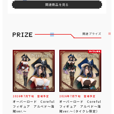
関連商品を見る
関連プライズ
2026年
7
月
下旬
登場予定
2026年
7
月
下旬
登場予定
オーバーロード Coreful
オーバーロード Coreful
フィギュア アルベド～海
フィギュア アルベド～海
賊ver.～
賊ver.～（タイクレ限定）