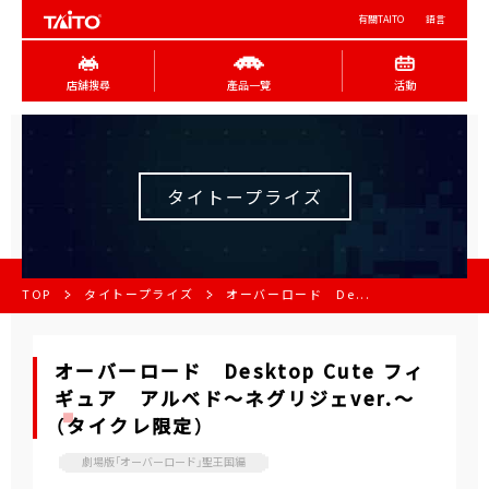
有關TAITO
語言
店舖搜尋
產品一覽
活動
タイトープライズ
TOP
タイトープライズ
オーバーロード De...
オーバーロード Desktop Cute フィ
ギュア アルベド～ネグリジェver.～
（タイクレ限定）
劇場版「オーバーロード」聖王国編