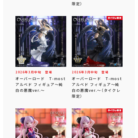
限定）
2026年
3
月
中旬
登場
2026年
3
月
中旬
登場
オーバーロード T-most
オーバーロード T-most
アルベド フィギュア～純
アルベド フィギュア～純
白の悪魔ver.～
白の悪魔ver.～（タイクレ
限定）