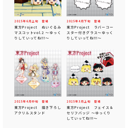
2025年
6
月
上旬
登場
2025年
4
月
下旬
登場
東方Project ぬいぐるみ
東方Project ラバーコー
マスコットvol.2 ～ゆっく
スター付きグラス～ゆっく
りしていってね!!!～
りしていってね!!!～
2025年
4
月
中旬
登場
2025年
3
月
上旬
登場
東方Project 描き下ろし
東方Project フェイス＆
アクリルスタンド
セリフバッジ ～ゆっくり
していってね!!!～