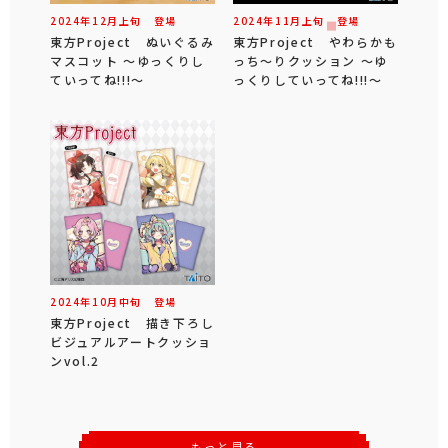
2024年
12
月
上旬
登場
2024年
11
月
上旬
登場
東方Project ぬいぐるみ
東方Project やわらかも
マスコット ～ゆっくりし
っち～りクッション ～ゆ
ていってね!!!～
っくりしていってね!!!～
2024年
10
月
中旬
登場
東方Project 描き下ろし
ビジュアルアートクッショ
ンvol.2
もっと見る