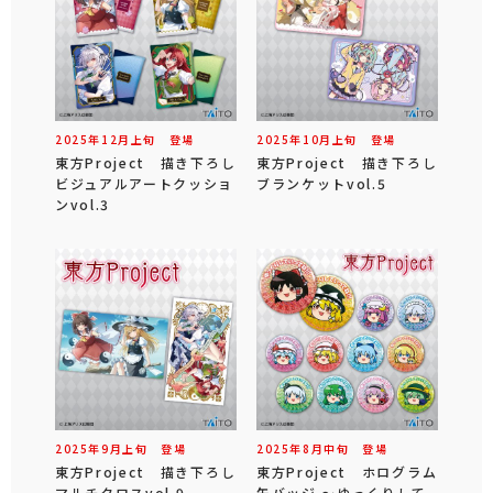
2025年
12
月
上旬
登場
2025年
10
月
上旬
登場
東方Project 描き下ろし
東方Project 描き下ろし
ビジュアルアートクッショ
ブランケットvol.5
ンvol.3
2025年
9
月
上旬
登場
2025年
8
月
中旬
登場
東方Project 描き下ろし
東方Project ホログラム
マルチクロスvol.9
缶バッジ ～ゆっくりして