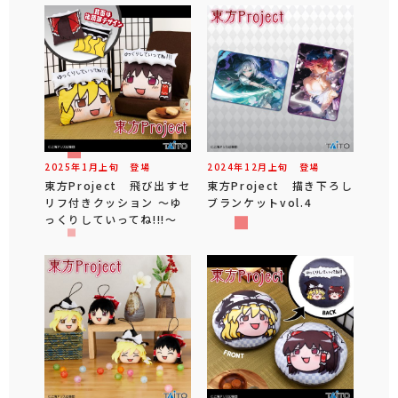
2025年
1
月
上旬
登場
2024年
12
月
上旬
登場
東方Project 飛び出すセ
東方Project 描き下ろし
リフ付きクッション ～ゆ
ブランケットvol.4
っくりしていってね!!!～