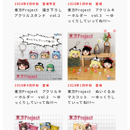
2026年
8
月
中旬
登場予定
2026年
5
月
中旬
登場
東方Project 描き下ろし
東方Project アクリルキ
アクリルスタンド vol.2
ーホルダー vol.3 ～ゆ
っくりしていってね!!!～
2026年
4
月
中旬
登場
2026年
1
月
中旬
登場
東方Project アクリルキ
東方Project ぬいぐるみ
ーホルダー vol.2 ～ゆ
マスコット ～ゆっくりし
っくりしていってね!!!～
ていってね!!!～