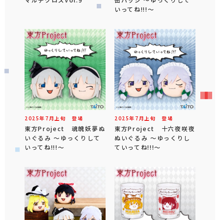
いってね!!!～
2025年
7
月
上旬
登場
2025年
7
月
上旬
登場
東方Project 魂魄妖夢ぬ
東方Project 十六夜咲夜
いぐるみ ～ゆっくりして
ぬいぐるみ ～ゆっくりし
いってね!!!～
ていってね!!!～