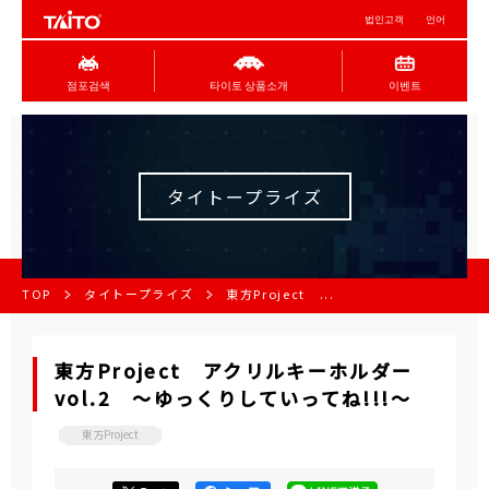
법인고객
언어
점포검색
타이토 상품소개
이벤트
タイトープライズ
TOP
タイトープライズ
東方Project ...
東方Project アクリルキーホルダー
vol.2 ～ゆっくりしていってね!!!～
東方Project