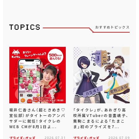
おすすめトピックス
坂井仁香さん（超ときめき♡
「タイクレ」が、あおぎり高
宣伝部）がタイトーのアンバ
校所属VTuberの音霊魂子、
サダーに就任！タイクレの
栗駒こまるによる「たまこ
WEB CMが8月1日よ...
ま」初のプライズを7...
プライズ・グッズ
2026.07.31
プライズ・グッズ
2026.07.09