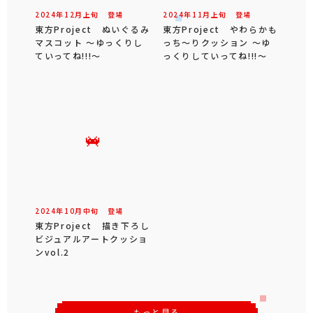
2024年
12
月
上旬
登場
2024年
11
月
上旬
登場
東方Project ぬいぐるみ
東方Project やわらかも
マスコット ～ゆっくりし
っち～りクッション ～ゆ
ていってね!!!～
っくりしていってね!!!～
2024年
10
月
中旬
登場
東方Project 描き下ろし
ビジュアルアートクッショ
ンvol.2
もっと見る