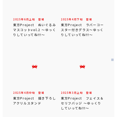
2025年
6
月
上旬
登場
2025年
4
月
下旬
登場
東方Project ぬいぐるみ
東方Project ラバーコー
マスコットvol.2 ～ゆっく
スター付きグラス～ゆっく
りしていってね!!!～
りしていってね!!!～
2025年
4
月
中旬
登場
2025年
3
月
上旬
登場
東方Project 描き下ろし
東方Project フェイス＆
アクリルスタンド
セリフバッジ ～ゆっくり
していってね!!!～