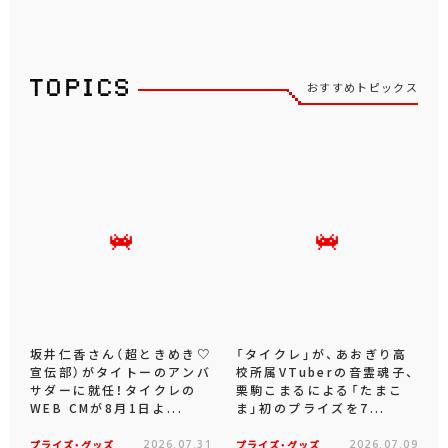
おすすめトピックス
坂井仁香さん（超ときめき♡
「タイクレ」が、あおぎり高
宣伝部）がタイトーのアンバ
校所属VTuberの音霊魂子、
サダーに就任！タイクレの
栗駒こまるによる「たまこ
WEB CMが8月1日よ...
ま」初のプライズを7...
プライズ・グッズ
2026.07.31
プライズ・グッズ
2026.07.09