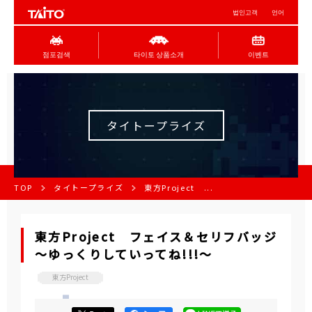
법인고객
언어
점포검색
타이토 상품소개
이벤트
タイトープライズ
TOP
タイトープライズ
東方Project ...
東方Project フェイス＆セリフバッジ
～ゆっくりしていってね!!!～
東方Project