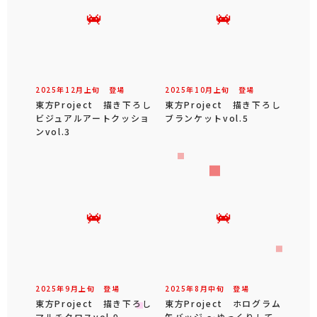
2025年
12
月
上旬
登場
2025年
10
月
上旬
登場
東方Project 描き下ろし
東方Project 描き下ろし
ビジュアルアートクッショ
ブランケットvol.5
ンvol.3
2025年
9
月
上旬
登場
2025年
8
月
中旬
登場
東方Project 描き下ろし
東方Project ホログラム
マルチクロスvol.9
缶バッジ ～ゆっくりして