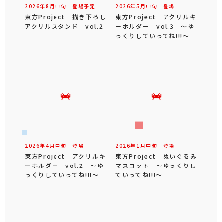
2026年
8
月
中旬
登場予定
2026年
5
月
中旬
登場
東方Project 描き下ろし
東方Project アクリルキ
アクリルスタンド vol.2
ーホルダー vol.3 ～ゆ
っくりしていってね!!!～
2026年
4
月
中旬
登場
2026年
1
月
中旬
登場
東方Project アクリルキ
東方Project ぬいぐるみ
ーホルダー vol.2 ～ゆ
マスコット ～ゆっくりし
っくりしていってね!!!～
ていってね!!!～