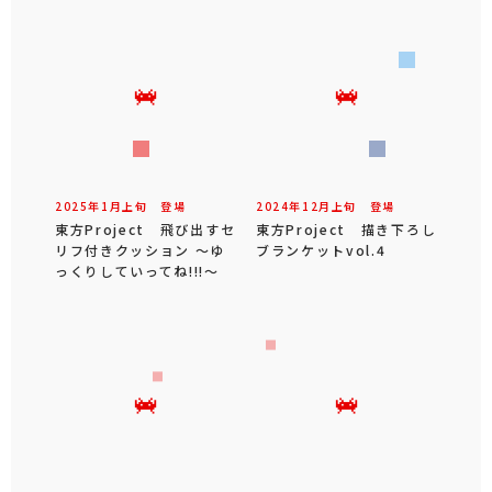
2025年
1
月
上旬
登場
2024年
12
月
上旬
登場
東方Project 飛び出すセ
東方Project 描き下ろし
リフ付きクッション ～ゆ
ブランケットvol.4
っくりしていってね!!!～