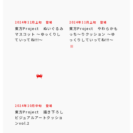
2024年
12
月
上旬
登場
2024年
11
月
上旬
登場
東方Project ぬいぐるみ
東方Project やわらかも
マスコット ～ゆっくりし
っち～りクッション ～ゆ
ていってね!!!～
っくりしていってね!!!～
2024年
10
月
中旬
登場
東方Project 描き下ろし
ビジュアルアートクッショ
ンvol.2