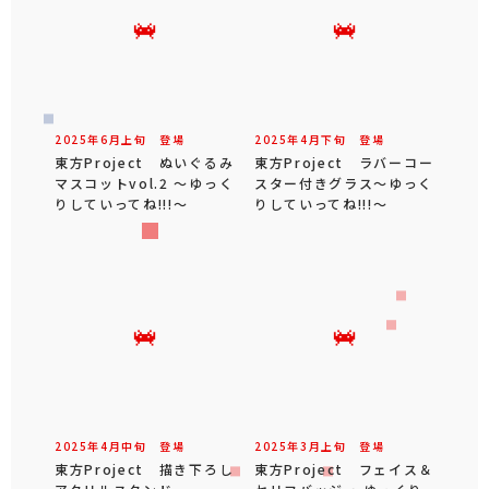
2025年
6
月
上旬
登場
2025年
4
月
下旬
登場
東方Project ぬいぐるみ
東方Project ラバーコー
マスコットvol.2 ～ゆっく
スター付きグラス～ゆっく
りしていってね!!!～
りしていってね!!!～
2025年
4
月
中旬
登場
2025年
3
月
上旬
登場
東方Project 描き下ろし
東方Project フェイス＆