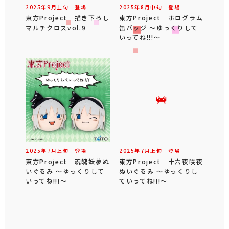
2025年
9
月
上旬
登場
2025年
8
月
中旬
登場
東方Project 描き下ろし
東方Project ホログラム
マルチクロスvol.9
缶バッジ ～ゆっくりして
いってね!!!～
2025年
7
月
上旬
登場
2025年
7
月
上旬
登場
東方Project 魂魄妖夢ぬ
東方Project 十六夜咲夜
いぐるみ ～ゆっくりして
ぬいぐるみ ～ゆっくりし
いってね!!!～
ていってね!!!～