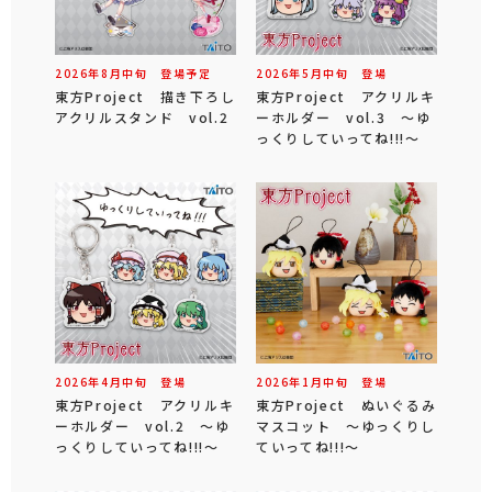
2026年
8
月
中旬
登場予定
2026年
5
月
中旬
登場
東方Project 描き下ろし
東方Project アクリルキ
アクリルスタンド vol.2
ーホルダー vol.3 ～ゆ
っくりしていってね!!!～
2026年
4
月
中旬
登場
2026年
1
月
中旬
登場
東方Project アクリルキ
東方Project ぬいぐるみ
ーホルダー vol.2 ～ゆ
マスコット ～ゆっくりし
っくりしていってね!!!～
ていってね!!!～