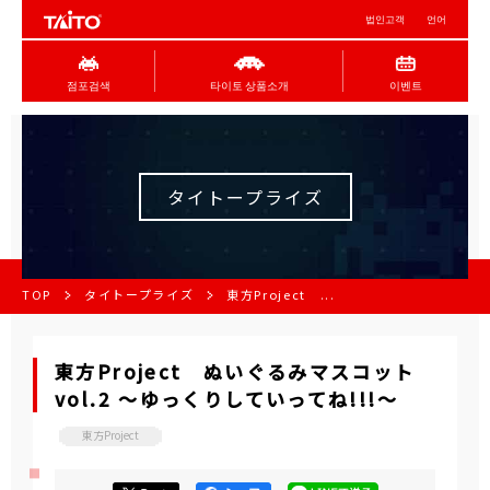
법인고객
언어
점포검색
타이토 상품소개
이벤트
タイトープライズ
TOP
タイトープライズ
東方Project ...
東方Project ぬいぐるみマスコット
vol.2 ～ゆっくりしていってね!!!～
東方Project