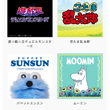
遊☆戯☆王デュエルモンスタ
忍たま乱太郎
ーズ
パペットスンスン
ムーミン