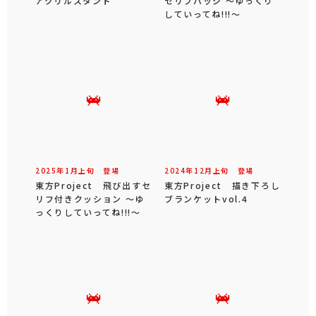
アクリルスタンド
セリフバッジ ～ゆっくり
していってね!!!～
2025年
1
月
上旬
登場
2024年
12
月
上旬
登場
東方Project 飛び出すセ
東方Project 描き下ろし
リフ付きクッション ～ゆ
ブランケットvol.4
っくりしていってね!!!～