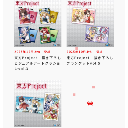
2025年
12
月
上旬
登場
2025年
10
月
上旬
登場
東方Project 描き下ろし
東方Project 描き下ろし
ビジュアルアートクッショ
ブランケットvol.5
ンvol.3