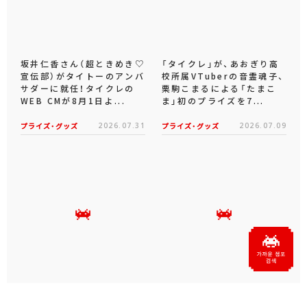
坂井仁香さん（超ときめき♡
「タイクレ」が、あおぎり高
宣伝部）がタイトーのアンバ
校所属VTuberの音霊魂子、
サダーに就任！タイクレの
栗駒こまるによる「たまこ
WEB CMが8月1日よ...
ま」初のプライズを7...
プライズ・グッズ
2026.07.31
プライズ・グッズ
2026.07.09
タイクレの「タイトーオンラ
タイトーくじオンライン -
インメダル」に潜って弾んで
Plus- に「とある科学の超