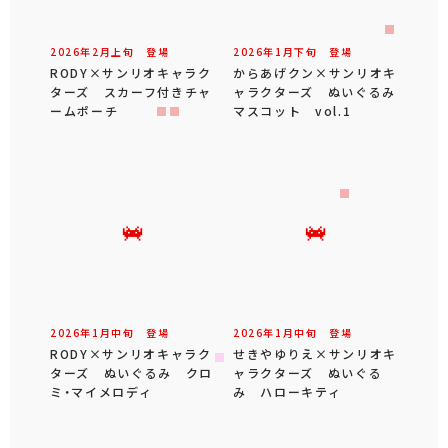
2026年
2
月
上旬
登場
2026年
1
月
下旬
登場
RODY×サンリオキャラク
からあげクン×サンリオキ
ターズ スカーフ付きチャ
ャラクターズ ぬいぐるみ
ームポーチ
マスコット vol.1
2026年
1
月
中旬
登場
2026年
1
月
中旬
登場
RODY×サンリオキャラク
せきやゆりえ×サンリオキ
ターズ ぬいぐるみ クロ
ャラクターズ ぬいぐる
ミ・マイメロディ
み ハローキティ