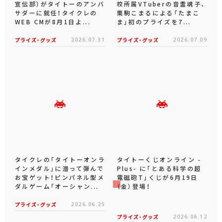
宣伝部）がタイトーのアンバ
校所属VTuberの音霊魂子、
サダーに就任！タイクレの
栗駒こまるによる「たまこ
WEB CMが8月1日よ...
ま」初のプライズを7...
プライズ・グッズ
2026.07.31
プライズ・グッズ
2026.07.09
タイクレの「タイトーオンラ
タイトーくじオンライン -
インメダル」に潜って弾んで
Plus- に「とある科学の超
お宝ゲット！ピンパネル型メ
電磁砲T」くじが6月19日
ダルゲーム「オーシャン...
（金）登場！
プライズ・グッズ
2026.06.25
プライズ・グッズ
2026.06.12