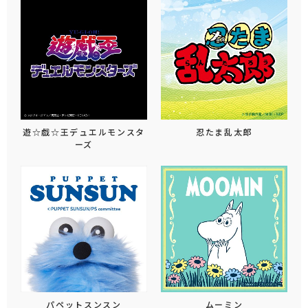
遊☆戯☆王デュエルモンスタ
忍たま乱太郎
ーズ
パペットスンスン
ムーミン