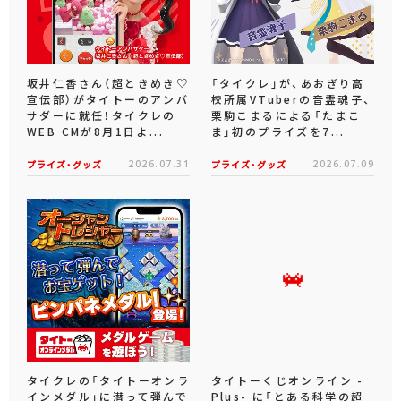
坂井仁香さん（超ときめき♡
「タイクレ」が、あおぎり高
宣伝部）がタイトーのアンバ
校所属VTuberの音霊魂子、
サダーに就任！タイクレの
栗駒こまるによる「たまこ
WEB CMが8月1日よ...
ま」初のプライズを7...
プライズ・グッズ
2026.07.31
プライズ・グッズ
2026.07.09
タイクレの「タイトーオンラ
タイトーくじオンライン -
インメダル」に潜って弾んで
Plus- に「とある科学の超