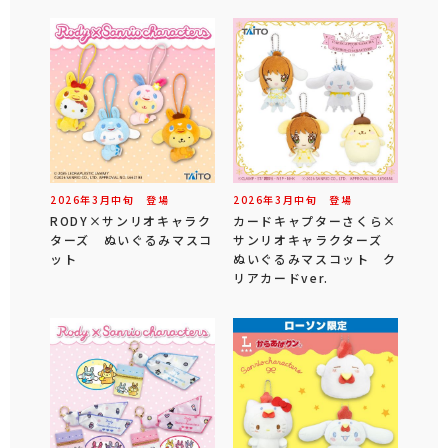
2026年
3
月
中旬
登場
2026年
3
月
中旬
登場
RODY×サンリオキャラク
カードキャプターさくら×
ターズ ぬいぐるみマスコ
サンリオキャラクターズ
ット
ぬいぐるみマスコット ク
リアカードver.