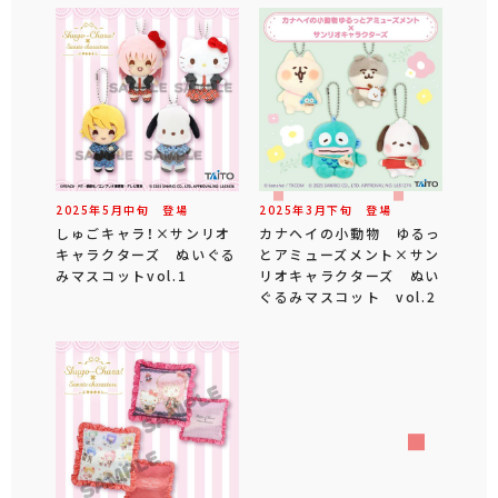
2025年
5
月
中旬
登場
2025年
3
月
下旬
登場
しゅごキャラ！×サンリオ
カナヘイの小動物 ゆるっ
キャラクターズ ぬいぐる
とアミューズメント×サン
みマスコットvol.1
リオキャラクターズ ぬい
ぐるみマスコット vol.2