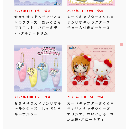
2025年
11
月
下旬
登場
2025年
11
月
中旬
登場
せきやゆりえ×サンリオキ
カードキャプターさくら×
ャラクターズ ぬいぐるみ
サンリオキャラクターズ
マスコット ハローキテ
チャーム付きキーケース
ィ・タキシードサム
2025年
10
月
上旬
登場
2025年
10
月
上旬
登場
せきやゆりえ×サンリオキ
カードキャプターさくら×
ャラクターズ しっぽ付き
サンリオキャラクターズ
キーホルダー
オリジナルぬいぐるみ 木
之本桜・ハローキティ