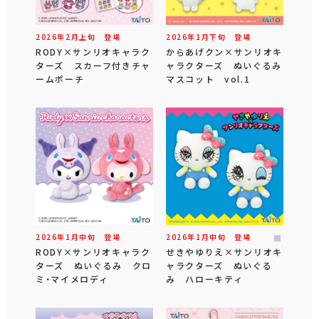
2026年
2
月
上旬
登場
2026年
1
月
下旬
登場
RODY×サンリオキャラク
からあげクン×サンリオキ
ターズ スカーフ付きチャ
ャラクターズ ぬいぐるみ
ームポーチ
マスコット vol.1
2026年
1
月
中旬
登場
2026年
1
月
中旬
登場
RODY×サンリオキャラク
せきやゆりえ×サンリオキ
ターズ ぬいぐるみ クロ
ャラクターズ ぬいぐる
ミ・マイメロディ
み ハローキティ